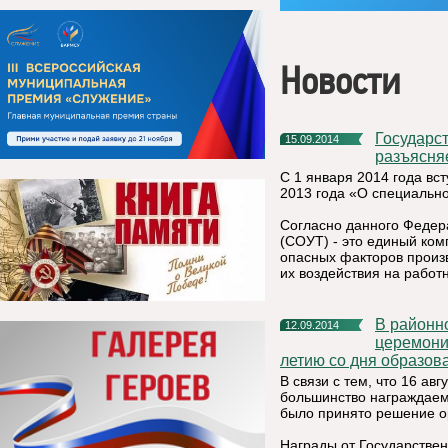
Новости
Государственная инспекция труда в Республике Коми
15.09.2014
разъясня
С 1 января 2014 года вс
2013 года «О специально
Согласно данного Федера
(СОУТ) - это единый ком
опасных факторов произв
их воздействия на работн
В районном доме культуры 11 сентября 2014 года состоялась
12.09.2014
церемони
летию со дня образов
В связи с тем, что 16 ав
большинство награждаемы
было принято решение о
Награды от Государствен