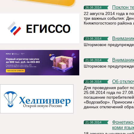
Поклон 
26.08.2014
22 августа 2014 года в п
три важных события: Ден
Княжпогостского района 
Внимани
23.08.2014
Штормовое предупрежде
Внимани
21.08.2014
Штормовое предупрежде
Об откл
21.08.2014
Для проведения работ п
25.08.2014 года по 27.08
погашение потребителей
«Водозабор». Приносим 
данных отключений обра
Фонетико-морфологические особенности вымского диалекта
21.08.2014
коми язы
18 августа в центрально