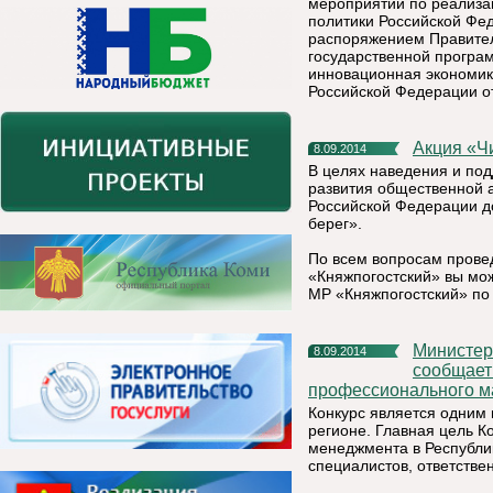
мероприятий по реализа
политики Российской Фед
распоряжением Правитель
государственной програ
инновационная экономик
Российской Федерации от
Акция «
8.09.2014
В целях наведения и под
развития общественной а
Российской Федерации до
берег».
По всем вопросам прове
«Княжпогостский» вы мож
МР «Княжпогостский» по
Министерство экономического развития Республики Коми
8.09.2014
сообщает 
профессионального ма
Конкурс является одним 
регионе. Главная цель К
менеджмента в Республи
специалистов, ответстве