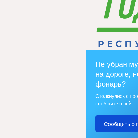
Не убран му
на дороге, н
фонарь?
Столкнулись с пр
сообщите о ней!
Сообщить о 