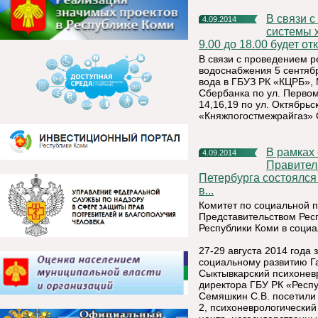
В связи с проведением ремонтно-восстановительных работ
4.09.2014
системы 
9.00 до 18.00 будет о
В связи с проведением 
водоснабжения 5 сентябр
вода в ГБУЗ РК «КЦРБ», 
Сбербанка по ул. Перво
14,16,19 по ул. Октябрь
«Княжпогостмежрайгаз» 
В рамках соглашения о сотрудничестве между
4.09.2014
Правител
Петербурга состоялся
в...
Комитет по социальной п
Представительством Рес
Республики Коми в соци
27-29 августа 2014 года
социальному развитию Га
Сыктывкарский психоневр
директора ГБУ РК «Респу
Семяшкин С.В. посетили
2, психоневрологически