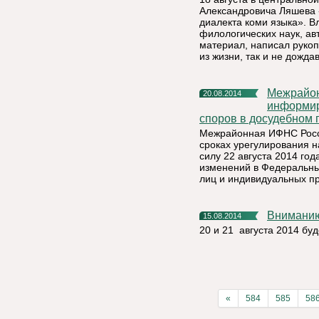
Александровича Ляшева 
диалекта коми языка». 
филологических наук, ав
материал, написал рукоп
из жизни, так и не дожд
Межрайонная ИФНС России № 5 по Республике Коми
20.08.2014
информир
споров в досудебном 
Межрайонная ИФНС Росси
сроках урегулирования н
силу 22 августа 2014 го
изменений в Федеральны
лиц и индивидуальных п
Внимани
15.08.2014
20 и 21 августа 2014 бу
«
584
585
58