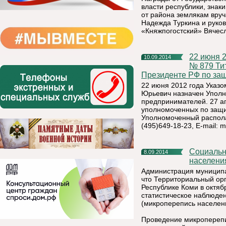
власти республики, знак
от района землякам вру
Надежда Туркина и руко
«Княжпогостский» Вячесл
22 июня 2012 года Указом Президента Российской Федерации
10.09.2014
№ 879 Ти
Президенте РФ по за
22 июня 2012 года Указ
Юрьевич назначен Уполн
предпринимателей. 27 а
уполномоченных по защи
Уполномоченный располага
(495)649-18-23, E-mail:
m
Социально-демографическое обследование (микроперепись
8.09.2014
населения
Администрация муниципа
что Территориальный ор
Республике Коми в октяб
статистическое наблюде
(микроперепись населен
Проведение микроперепи