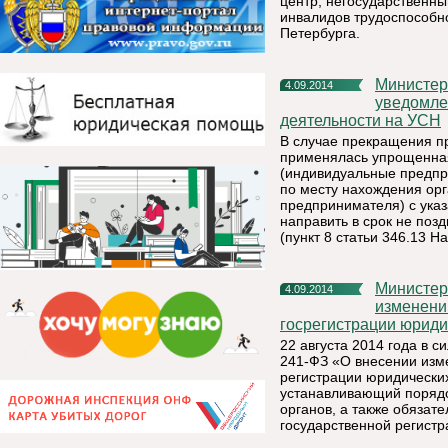
центр, негосударственн
инвалидов трудоспособно
Петербурга.
Министерство экономического развития сообщает о порядке
4.09.2014
уведомле
деятельности на УСН
В случае прекращения п
применялась упрощенная
(индивидуальные предпр
по месту нахождения орг
предпринимателя) с указ
направить в срок не поз
(пункт 8 статьи 346.13 Н
Министерство экономического развития сообщает об
4.09.2014
изменени
госрегистрации юриди
22 августа 2014 года в с
241-ФЗ «О внесении изм
регистрации юридически
устанавливающий поряд
органов, а также обязат
государственной регистр