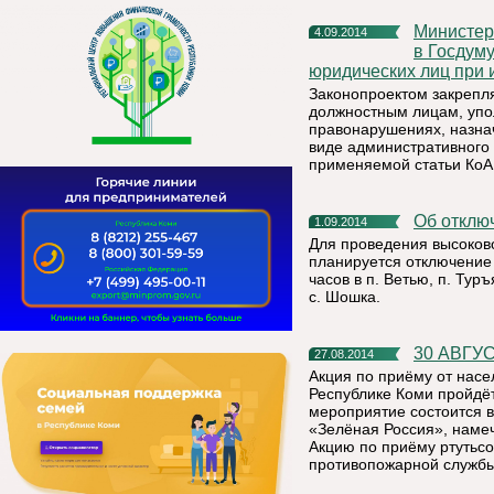
Министерство экономического развития сообщает о внесении
4.09.2014
в Госдуму
юридических лиц при 
Законопроектом закрепл
должностным лицам, упо
правонарушениях, назна
виде административного 
применяемой статьи КоА
Об откл
1.09.2014
Для проведения высоков
планируется отключение 
часов в п. Ветью, п. Туръ
с. Шошка.
30 АВГ
27.08.2014
Акция по приёму от насе
Республике Коми пройдёт 
мероприятие состоится в
«Зелёная Россия», намеч
Акцию по приёму ртутьс
противопожарной службы