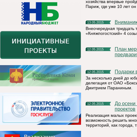
хозяйства впервые пройд
Париж, где уже 10 лет он
Внимани
13.05.2015
Внеочередная тридцать 
«Княжпогостский» 4 созы
План мероприятий на 16 мая 2015 года в рамках
12.05.2015
предвари
Подарки
12.05.2015
За несколько дней до ю
делегация от ОАО «Бокс
Дмитрием Параниным.
До осени в муниципалитете будет реализовано семь малых
12.05.2015
проектов
Реализация малых проект
возможность решить мно
территорий, как города, 