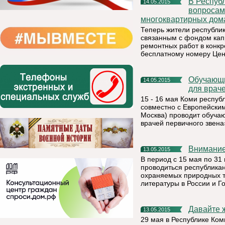
В Республике Коми начала работать "горячая линия" по
14.05.2015
вопросам
многоквартирных дом
Теперь жители республик
связанным с фондом капр
ремонтных работ в конк
бесплатному номеру Цен
Обучающий семинар «Ранняя диагностика онкозаболеваний
14.05.2015
для враче
15 - 16 мая Коми респуб
совместно с Европейск
Москва) проводит обуча
врачей первичного звена
Внимание
13.05.2015
В период с 15 мая по 31
проводиться республика
охраняемых природных т
литературы в России и Г
Давайте 
13.05.2015
29 мая в Республике Ко