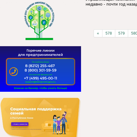
недавно - почти год наз
«
578
579
58