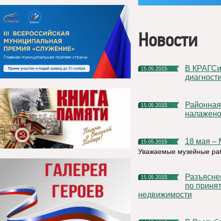
Новости
В КРАГСиУ состоялась конференция, посвященная ранней
15.05.2015
диагност
Районная власть и Общественный совет - сотрудничество
15.05.2015
налажен
18 мая 
15.05.2015
Уважаемые музейные раб
Разъяснение ФГБУ «ФКП Росреестра» по Республике Коми
15.05.2015
по принят
недвижимости