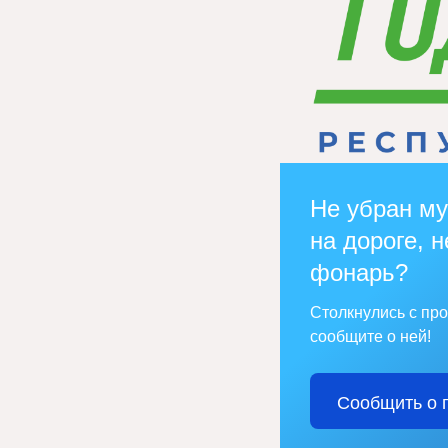
Не убран му
на дороге, н
фонарь?
Столкнулись с пр
сообщите о ней!
Сообщить о 