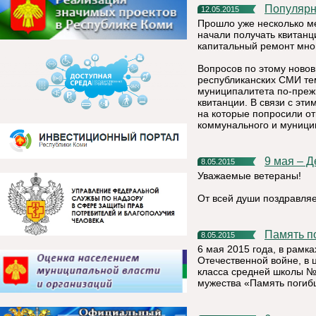
Популяр
12.05.2015
Прошло уже несколько ме
начали получать квитанц
капитальный ремонт мно
Вопросов по этому ново
республиканских СМИ те
муниципалитета по-преж
квитанции. В связи с эт
на которые попросили от
коммунального и муници
9 мая – 
8.05.2015
Уважаемые ветераны!
От всей души поздравля
Память 
8.05.2015
6 мая 2015 года, в рамк
Отечественной войне, в 
класса средней школы №1
мужества «Память погиб