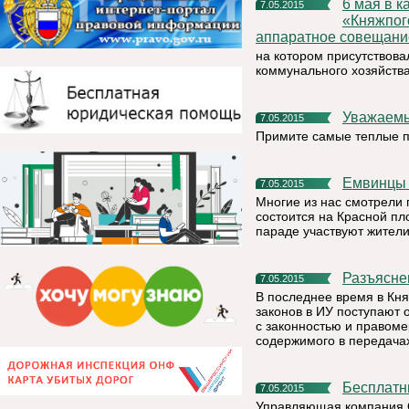
6 мая в кабинете руководителя администрации МР
7.05.2015
«Княжпог
аппаратное совещани
на котором присутствов
коммунального хозяйства
Уважаемы
7.05.2015
Примите самые теплые п
Емвинцы
7.05.2015
Многие из нас смотрели 
состоится на Красной пл
параде участвуют жители
Разъясн
7.05.2015
В последнее время в Кня
законов в ИУ поступают 
с законностью и правом
содержимого в передача
Бесплат
7.05.2015
Управляющая компания 