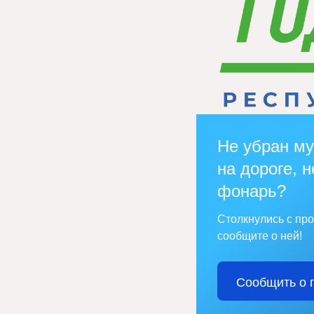
Не убран му
на дороге, н
фонарь?
Столкнулись с пр
сообщите о ней!
Сообщить о 