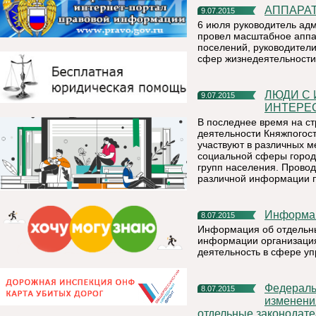
АППАР
9.07.2015
6 июля руководитель ад
провел масштабное аппа
поселений, руководители
сфер жизнедеятельности
ЛЮДИ С ИНВАЛИДНОСТЬЮ ХОТЯТ ЖИТЬ ДОСТОЙНО И
9.07.2015
ИНТЕРЕ
В последнее время на ст
деятельности Княжпогос
участвуют в различных 
социальной сферы город
групп населения. Прово
различной информации п
Информа
8.07.2015
Информация об отдельны
информации организаци
деятельность в сфере у
Федеральным законом от 29.06.2015 N 176-ФЗ внесены
8.07.2015
изменени
отдельные законодат