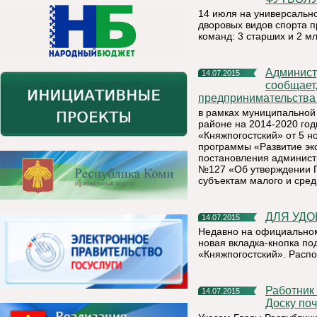
14 июля на универсально
дворовых видов спорта п
команд: 3 старших и 2 м
Администрация муниципального района «Княжпогостский»
14.07.2015
сообщает,
предпринимательства
в рамках муниципальной
районе на 2014-2020 го
«Княжпогостский» от 5 
программы «Развитие эк
постановления админист
№127 «Об утверждении 
субъектам малого и сре
ДЛЯ УД
14.07.2015
Недавно на официальном
новая вкладка-кнопка п
«Княжпогостский». Распо
Работник ООО «Плитный мир» Тамара Опарова попала на
14.07.2015
Доску по