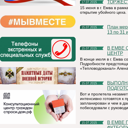
ТОРЖЕС
17.07.2015
15 июня в г. Емва в рам
открытие убойного цеха.
План мероприятий для детей планируемых к проведению с
15.07.2015
13 по 31 
В ЕМВЕ ОТКРОЕТСЯ ЕДИНЫЙ РАСЧЕТНО-КАССОВЫЙ
15.07.2015
ЦЕНТР
В конце июля в г. Емва с
Подробности предстояще
«Тепловодоканал» Ален
ВЫПОЛНИТЬ МАСШТАБНЫЙ ОБЪЕМ РАБОТ ПО
15.07.2015
ПОДГОТО
Вот и пролетела незаме
интенсивно готовятся к 
запланирован и чем в да
побеседовали с руковод
В ЕМВЕ ПРОШЛИ СОРЕВНОВАНИЯ ПО ДВОРОВОМУ
15.07.2015
ФУТБОЛ