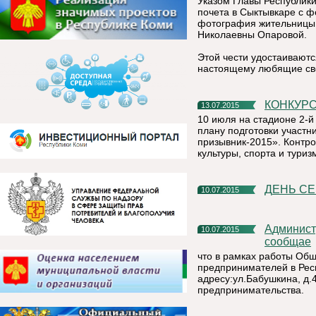
Указом Главы Республики
почета в Сыктывкаре с 
фотография жительницы
Николаевны Опаровой.
Этой чести удостаиваютс
настоящему любящие сво
КОНКУР
13.07.2015
10 июля на стадионе 2-й
плану подготовки участн
призывник-2015». Контр
культуры, спорта и тури
ДЕНЬ С
10.07.2015
Администрация муниципального района «Княжпогостский»
10.07.2015
сообщае
что в рамках работы Об
предпринимателей в Респ
адресу:ул.Бабушкина, д.4
предпринимательства.