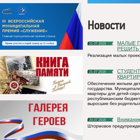
Новости
МАЛЫЕ ПРОЕКТЫ – ПРЕКРАСНАЯ ВОЗМОЖНОСТЬ
21.07.2015
РЕШИТЬ
Реализация малых проект
СТУДЕНТКА ПОЛУЧИЛА КЛЮЧИ ОТ СОБСТВЕННОЙ
21.07.2015
КВАРТИ
Обеспечение жильем дете
государства. Муниципали
квартиры для детей-сир
республиканским бюджета
выросшие без родительск
Внимани
20.07.2015
Штормовое предупрежде