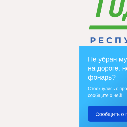
Не убран му
на дороге, н
фонарь?
Столкнулись с пр
сообщите о ней!
Сообщить о 