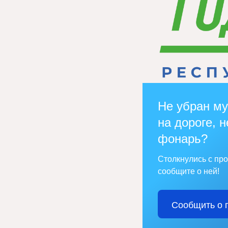
Не убран му
на дороге, н
фонарь?
Столкнулись с пр
сообщите о ней!
Сообщить о 