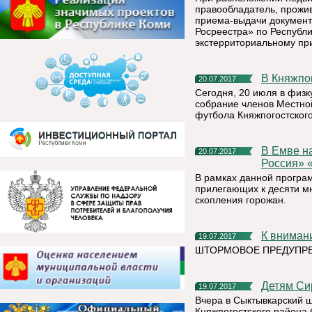
правообладатель, прожи
приема-выдачи документ
Росреестра» по Республ
экстерриториальному пр
В Княжп
20.07.2017
Сегодня, 20 июля в физк
собрание членов Местно
футбола Княжпогостског
В Емве началась реализация проекта партии «Единая
20.07.2017
Россия» 
В рамках данной програ
прилегающих к десяти м
скопления горожан.
К внима
19.07.2017
ШТОРМОВОЕ ПРЕДУПР
Детям С
19.07.2017
Вчера в Сыктывкарский 
Княжпогостского района