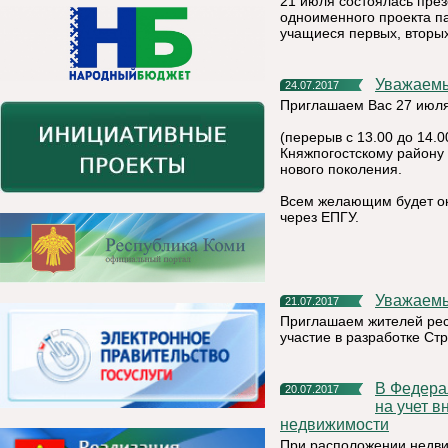
21 июля состоялась през
одноименного проекта па
учащиеся первых, вторых
Уважаемы
24.07.2017
Приглашаем Вас 27 июля 
(перерыв с 13.00 до 14.
Княжпогостскому району
нового поколения.
Всем желающим будет ок
через ЕПГУ.
Уважаем
21.07.2017
Приглашаем жителей рес
участие в разработке Ст
В Федеральной кадастровой палате можно подать заявление
20.07.2017
на учет в
недвижимости
При расположении недви