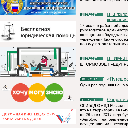
В Княжпогостский район пришла новая ресурсоснабжающая
18.07.2017
компания
17 июля в районной адм
руководителе администр
совещания обсуждались 
учреждений Княжпогостск
новому к отопительному 
ВНИМА
18.07.2017
ШТОРМОВОЕ ПРЕДУПРЕЖ
«Путеш
18.07.2017
Один раз поднявшись в г
Операти
17.07.2017
ОГИБДД ОМВД России по 
что на территории Княжп
по 26 июля 2017 года б
«Автобус», направленно
осуществлении пассажир