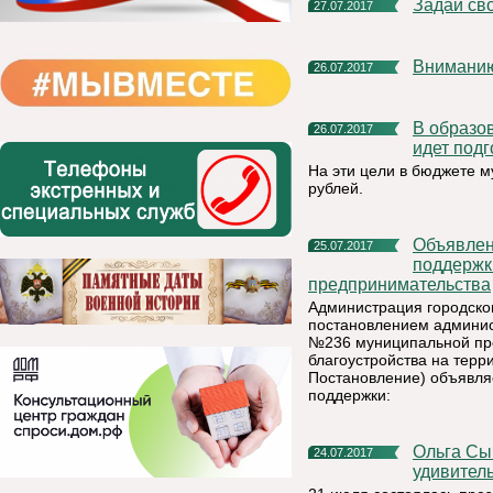
Задай св
27.07.2017
Внимани
26.07.2017
В образовательных учреждениях Княжпогостского района
26.07.2017
идет подг
На эти цели в бюджете 
рублей.
Объявление о приеме заявок на получение финансовой
25.07.2017
поддержк
предпринимательства
Администрация городско
постановлением админист
№236 муниципальной пр
благоустройства на терр
Постановление) объявля
поддержки:
Ольга Сычугова: «Новый дневник расскажет школьникам об
24.07.2017
удивител