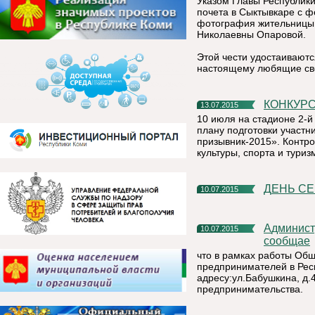
Указом Главы Республики
почета в Сыктывкаре с 
фотография жительницы
Николаевны Опаровой.
Этой чести удостаиваютс
настоящему любящие сво
КОНКУР
13.07.2015
10 июля на стадионе 2-й
плану подготовки участн
призывник-2015». Контр
культуры, спорта и тури
ДЕНЬ С
10.07.2015
Администрация муниципального района «Княжпогостский»
10.07.2015
сообщае
что в рамках работы Об
предпринимателей в Респ
адресу:ул.Бабушкина, д.4
предпринимательства.