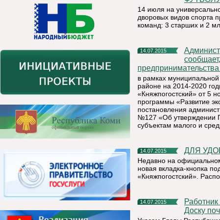
14 июля на универсально
дворовых видов спорта п
команд: 3 старших и 2 м
Администрация муниципального района «Княжпогостский»
14.07.2015
сообщает,
предпринимательства
в рамках муниципальной
районе на 2014-2020 го
«Княжпогостский» от 5 
программы «Развитие эк
постановления админист
№127 «Об утверждении 
субъектам малого и сре
ДЛЯ УД
14.07.2015
Недавно на официальном
новая вкладка-кнопка п
«Княжпогостский». Распо
Работник ООО «Плитный мир» Тамара Опарова попала на
14.07.2015
Доску по