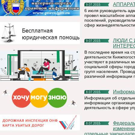
АППАР
9.07.2015
6 июля руководитель ад
провел масштабное аппа
поселений, руководители
сфер жизнедеятельности
ЛЮДИ С ИНВАЛИДНОСТЬЮ ХОТЯТ ЖИТЬ ДОСТОЙНО И
9.07.2015
ИНТЕРЕ
В последнее время на ст
деятельности Княжпогос
участвуют в различных 
социальной сферы город
групп населения. Прово
различной информации п
Информа
8.07.2015
Информация об отдельны
информации организаци
деятельность в сфере у
Федеральным законом от 29.06.2015 N 176-ФЗ внесены
8.07.2015
изменени
отдельные законодат