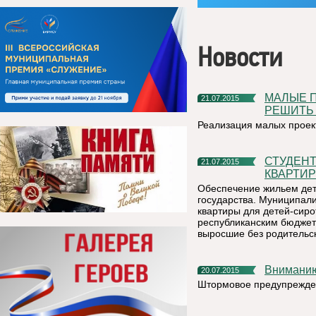
Новости
МАЛЫЕ ПРОЕКТЫ – ПРЕКРАСНАЯ ВОЗМОЖНОСТЬ
21.07.2015
РЕШИТЬ
Реализация малых проект
СТУДЕНТКА ПОЛУЧИЛА КЛЮЧИ ОТ СОБСТВЕННОЙ
21.07.2015
КВАРТИ
Обеспечение жильем дете
государства. Муниципали
квартиры для детей-сир
республиканским бюджета
выросшие без родительск
Внимани
20.07.2015
Штормовое предупрежде