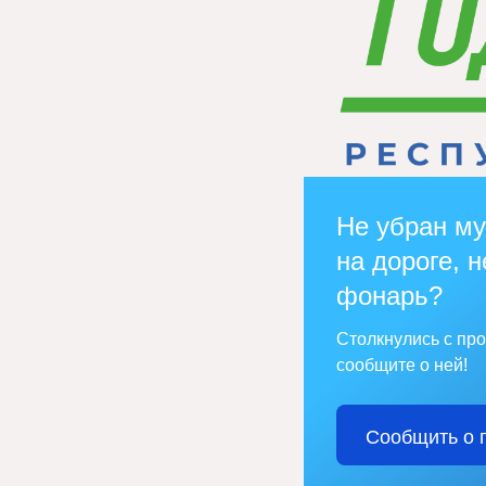
Не убран му
на дороге, н
фонарь?
Столкнулись с пр
сообщите о ней!
Сообщить о 