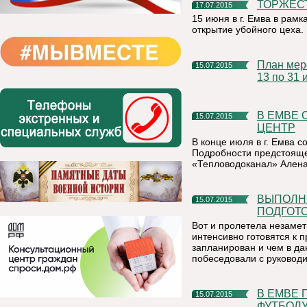
ТОРЖЕС
17.07.2015
15 июня в г. Емва в рам
открытие убойного цеха.
План мероприятий для детей планируемых к проведению с
15.07.2015
13 по 31 
В ЕМВЕ ОТКРОЕТСЯ ЕДИНЫЙ РАСЧЕТНО-КАССОВЫЙ
15.07.2015
ЦЕНТР
В конце июля в г. Емва с
Подробности предстояще
«Тепловодоканал» Ален
ВЫПОЛНИТЬ МАСШТАБНЫЙ ОБЪЕМ РАБОТ ПО
15.07.2015
ПОДГОТО
Вот и пролетела незаме
интенсивно готовятся к 
запланирован и чем в да
побеседовали с руковод
В ЕМВЕ ПРОШЛИ СОРЕВНОВАНИЯ ПО ДВОРОВОМУ
15.07.2015
ФУТБОЛ