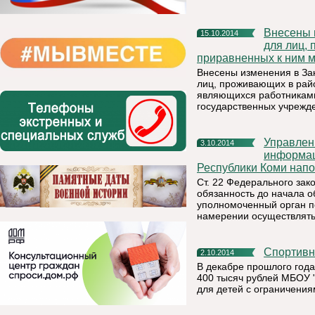
Внесены изменения в Закон РК «О гарантиях и компенсациях
15.10.2014
для лиц,
приравненных к ним м
Внесены изменения в За
лиц, проживающих в райо
являющихся работниками
государственных учрежд
Управление Федеральной службы по надзору в сфере связи,
3.10.2014
информац
Республики Коми нап
Ст. 22 Федерального за
обязанность до начала 
уполномоченный орган п
намерении осуществлять
Спортив
2.10.2014
В декабре прошлого год
400 тысяч рублей МБОУ 
для детей с ограничения