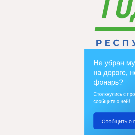
Не убран му
на дороге, н
фонарь?
Столкнулись с пр
сообщите о ней!
Сообщить о 