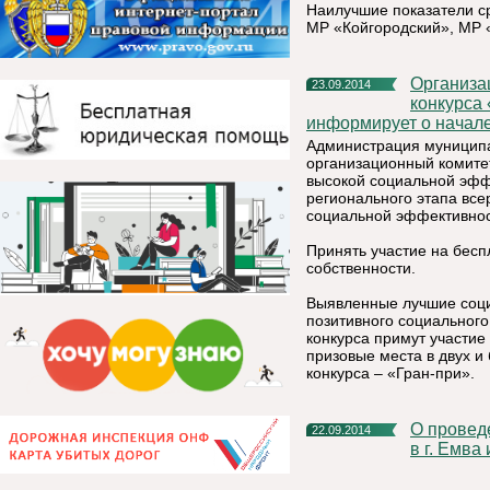
Наилучшие показатели с
МР «Койгородский», МР 
Организационный комитет по проведению республиканского
23.09.2014
конкурса
информирует о начале
Администрация муниципал
организационный комите
высокой социальной эфф
регионального этапа все
социальной эффективнос
Принять участие на бесп
собственности.
Выявленные лучшие соци
позитивного социальног
конкурса примут участие
призовые места в двух 
конкурса – «Гран-при».
О проведении Всероссийского Дня бега «Кросс Наций 2014»
22.09.2014
в г. Емва