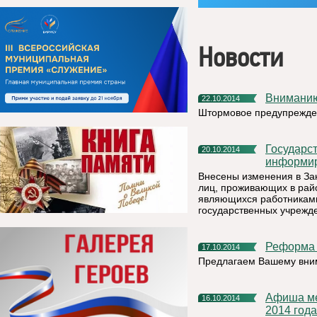
Новости
Внимани
22.10.2014
Штормовое предупрежде
Государственная инспекция труда в Республике Коми
20.10.2014
информир
Внесены изменения в За
лиц, проживающих в райо
являющихся работниками
государственных учрежд
Реформа
17.10.2014
Предлагаем Вашему вни
Афиша мероприятий, которые будут проведены в ноябре
16.10.2014
2014 года