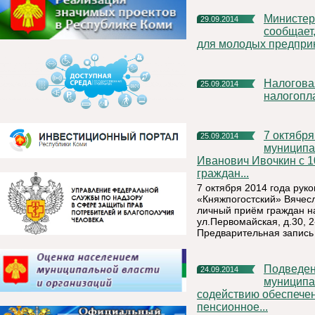
Министерство экономического развития Республики Коми
29.09.2014
сообщает,
для молодых предпри
Налоговая служба проводит Дни открытых дверей для
25.09.2014
налогопл
7 октября 2014 года руководитель администрации
25.09.2014
муниципа
Иванович Ивочкин с 1
граждан...
7 октября 2014 года ру
«Княжпогостский» Вячесл
личный приём граждан н
ул.Первомайская, д.30, 2
Предварительная запись
Подведены промежуточные итоги конкурса «Лучшее
24.09.2014
муниципа
содействию обеспечен
пенсионное...