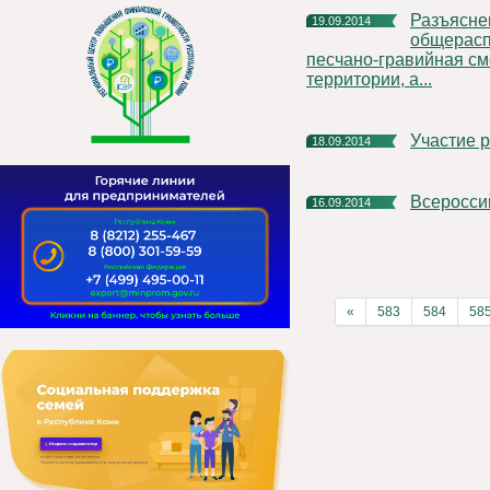
Разъяснение порядка использования
19.09.2014
общерасп
песчано-гравийная см
территории, а...
Участие
18.09.2014
Всеросс
16.09.2014
«
583
584
58