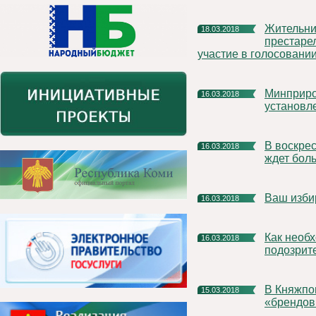
Жительница Княжпогостского дома-интерната для
18.03.2018
престаре
участие в голосовани
Минприроды Республики Коми информирует о порядке
16.03.2018
установл
В воскресенье 18 марта жителей Княжпогостского района
16.03.2018
ждет бол
Ваш изб
16.03.2018
Как необходимо действовать в случае обнаружения
16.03.2018
подозрит
В Княжпогостском районе может появиться свой
15.03.2018
«брендов