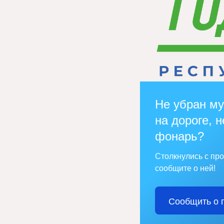
Не убран му
на дороге, н
фонарь?
Столкнулись с пр
сообщите о ней!
Сообщить о 