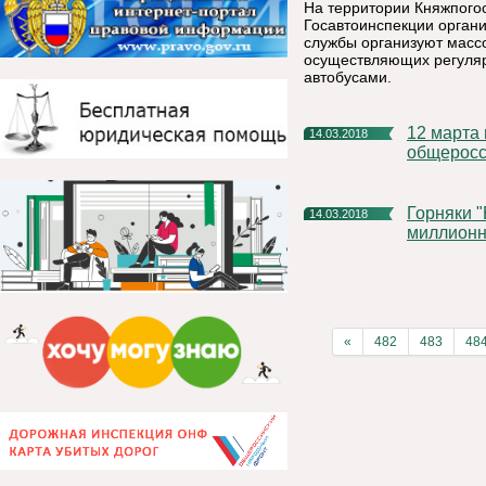
На территории Княжпогос
Госавтоинспекции орган
службы организуют масс
осуществляющих регуляр
автобусами.
12 марта в Республике Коми стартовал первый этап
14.03.2018
общеросс
Горняки "Боксита Тимана" компании РУСАЛ добыли 40-
14.03.2018
миллионн
«
482
483
48