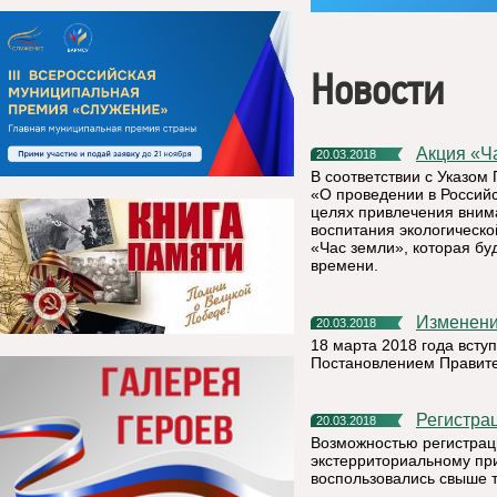
Новости
Акция «
20.03.2018
В соответствии с Указом
«О проведении в Российс
целях привлечения вним
воспитания экологическ
«Час земли», которая буд
времени.
Изменен
20.03.2018
18 марта 2018 года всту
Постановлением Правите
Регистр
20.03.2018
Возможностью регистрац
экстерриториальному при
воспользовались свыше т