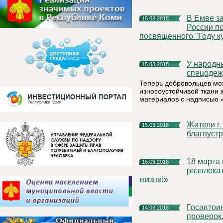
В Емве завершился турнир Главного управления МЧС
15.03.2018
России по
посвященного "Году к
У народных дружинников Княжпогостского района появилась
15.03.2018
спецодеж
Теперь добровольцев мож
износоустойчивой ткани 
материалов с надписью 
Жители г. Емва смогут выбрать территорию для
15.03.2018
благоуст
18 марта в 11.00 в мини-парке г. Емва состоится спортивно-
15.03.2018
развлека
жизни!»
Госавтоинспекторы проверят водителей во время массовых
14.03.2018
проверок