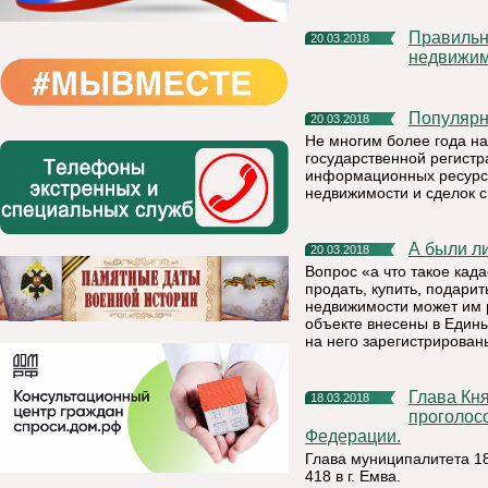
Правильный выбор кадастрового инженера – и нет проблем с
20.03.2018
недвижи
Популяр
20.03.2018
Не многим более года на
государственной регист
информационных ресурса
недвижимости и сделок с
А были 
20.03.2018
Вопрос «а что такое кад
продать, купить, подари
недвижимости может им р
объекте внесены в Един
на него зарегистрирован
Глава Княжпогостского района Татьяна Пугачева
18.03.2018
проголос
Федерации.
Глава муниципалитета 18
418 в г. Емва.