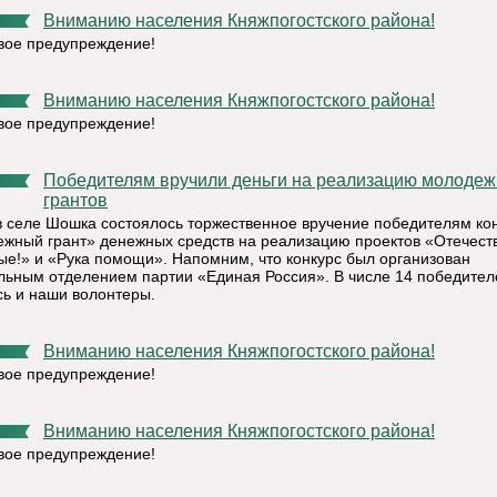
Вниманию населения Княжпогостского района!
ое предупреждение!
Вниманию населения Княжпогостского района!
ое предупреждение!
Победителям вручили деньги на реализацию молодежных
грантов
в селе Шошка состоялось торжественное вручение победителям ко
жный грант» денежных средств на реализацию проектов «Отечеств
ые!» и «Рука помощи». Напомним, что конкурс был организован
льным отделением партии «Единая Россия». В числе 14 победител
сь и наши волонтеры.
Вниманию населения Княжпогостского района!
ое предупреждение!
Вниманию населения Княжпогостского района!
ое предупреждение!