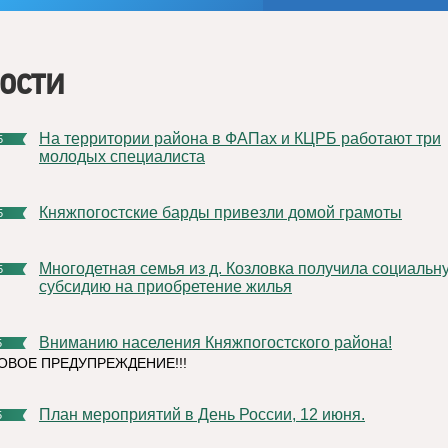
ости
На территории района в ФАПах и КЦРБ работают три
5
молодых специалиста
Княжпогостские барды привезли домой грамоты
5
Многодетная семья из д. Козловка получила социальную
5
субсидию на приобретение жилья
Вниманию населения Княжпогостского района!
5
ВОЕ ПРЕДУПРЕЖДЕНИЕ!!!
План мероприятий в День России, 12 июня.
5