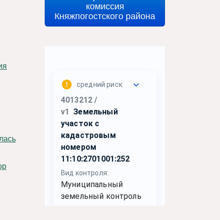
комиссия
Княжпогостского района
алась
ор