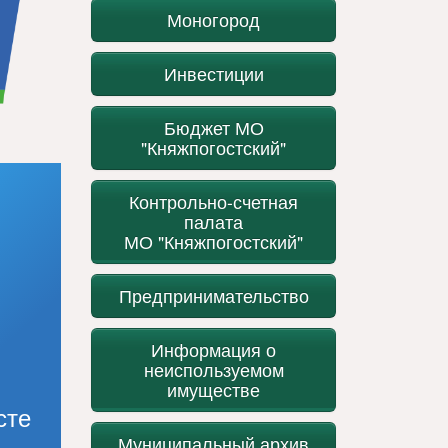
Моногород
Инвестиции
Бюджет МО
"Княжпогостский"
Контрольно-счетная
палата
МО "Княжпогостский"
Предпринимательство
Информация о
неиспользуемом
имуществе
сте
Муниципальный архив