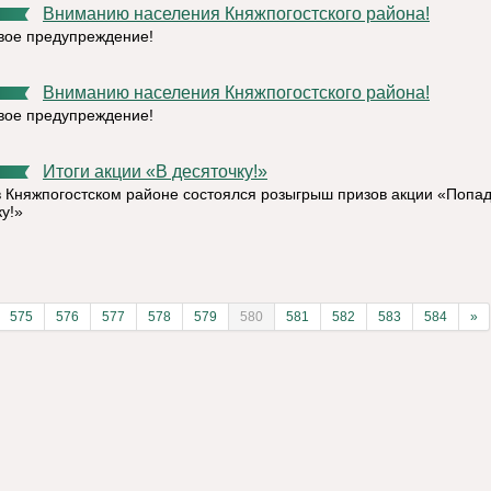
Вниманию населения Княжпогостского района!
ое предупреждение!
Вниманию населения Княжпогостского района!
ое предупреждение!
Итоги акции «В десяточку!»
в Княжпогостском районе состоялся розыгрыш призов акции «Попад
у!»
575
576
577
578
579
580
581
582
583
584
»