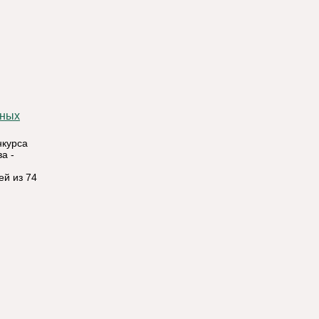
нкурса
а -
ей из 74