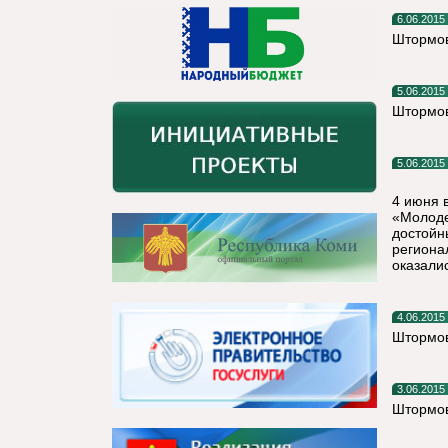
6.06.2015
Штормов
5.06.2015
Штормов
5.06.2015
4 июня 
«Молоде
достойн
региона
оказали
4.06.2015
Штормов
3.06.2015
Штормов