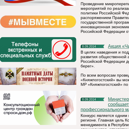
Проведение микроперепи
мероприятий по реализа
политики Российской Фед
распоряжением Правитель
государственной програ
инновационная экономик
Российской Федерации от
Акция «
8.09.2014
В целях наведения и под
развития общественной а
Российской Федерации до
берег».
По всем вопросам прове
«Княжпогостский» вы мож
МР «Княжпогостский» по
Министерство экономического развития Республики Коми
8.09.2014
сообщает 
профессионального ма
Конкурс является одним 
регионе. Главная цель К
менеджмента в Республи