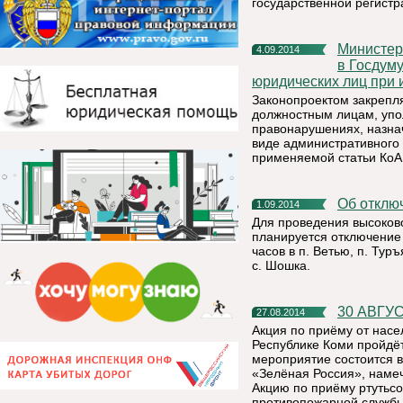
государственной регистр
Министерство экономического развития сообщает о внесении
4.09.2014
в Госдуму
юридических лиц при 
Законопроектом закрепл
должностным лицам, упо
правонарушениях, назна
виде административного 
применяемой статьи КоА
Об откл
1.09.2014
Для проведения высоков
планируется отключение 
часов в п. Ветью, п. Туръ
с. Шошка.
30 АВГ
27.08.2014
Акция по приёму от насе
Республике Коми пройдёт 
мероприятие состоится в
«Зелёная Россия», намеч
Акцию по приёму ртутьс
противопожарной службы