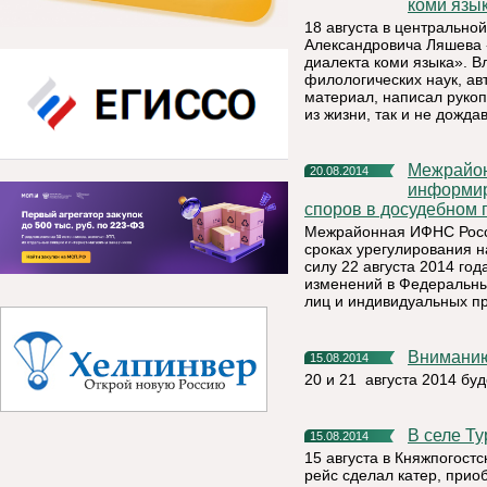
коми язы
18 августа в центрально
Александровича Ляшева 
диалекта коми языка». 
филологических наук, ав
материал, написал рукоп
из жизни, так и не дожд
Межрайонная ИФНС России № 5 по Республике Коми
20.08.2014
информир
споров в досудебном 
Межрайонная ИФНС Росси
сроках урегулирования н
силу 22 августа 2014 го
изменений в Федеральны
лиц и индивидуальных п
Внимани
15.08.2014
20 и 21 августа 2014 бу
В селе 
15.08.2014
15 августа в Княжпогост
рейс сделал катер, при