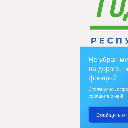
Не убран му
на дороге, н
фонарь?
Столкнулись с пр
сообщите о ней!
Сообщить о 