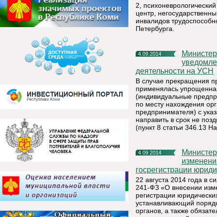
2, психоневрологически
центр, негосударственн
инвалидов трудоспособно
Петербурга.
Министерство экономического развития сообщает о порядке
4.09.2014
уведомле
деятельности на УСН
В случае прекращения п
применялась упрощенная
(индивидуальные предпр
по месту нахождения орг
предпринимателя) с указ
направить в срок не поз
(пункт 8 статьи 346.13 Н
Министерство экономического развития сообщает об
4.09.2014
изменени
госрегистрации юриди
22 августа 2014 года в с
241-ФЗ «О внесении изм
регистрации юридически
устанавливающий поряд
органов, а также обязат