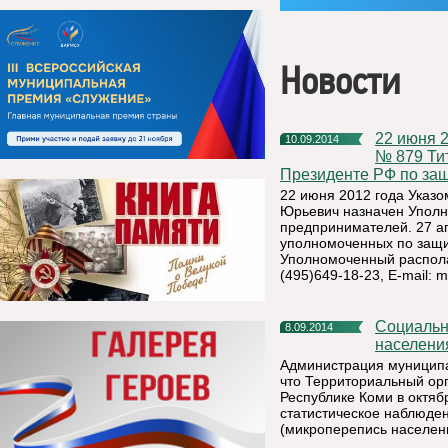
Новости
22 июня 2012 года Указом Президента Российской Федерации
10.09.2014
№ 879 Ти
Президенте РФ по за
22 июня 2012 года Указ
Юрьевич назначен Уполн
предпринимателей. 27 а
уполномоченных по защи
Уполномоченный располага
(495)649-18-23, E-mail:
m
Социально-демографическое обследование (микроперепись
8.09.2014
населения
Администрация муниципа
что Территориальный ор
Республике Коми в октяб
статистическое наблюде
(микроперепись населен