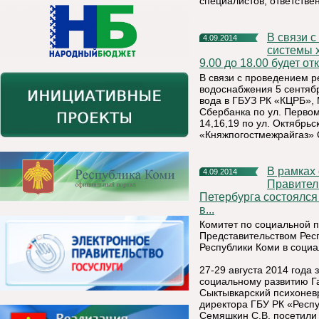
специалистов, ответстве
В связи с проведением ремонтно-восстановительных работ
4.09.2014
системы 
9.00 до 18.00 будет о
В связи с проведением 
водоснабжения 5 сентябр
вода в ГБУЗ РК «КЦРБ», 
Сбербанка по ул. Перво
14,16,19 по ул. Октябрь
«Княжпогостмежрайгаз» 
В рамках соглашения о сотрудничестве между
4.09.2014
Правител
Петербурга состоялся
в...
Комитет по социальной п
Представительством Рес
Республики Коми в соци
27-29 августа 2014 года
социальному развитию Га
Сыктывкарский психоневр
директора ГБУ РК «Респу
Семяшкин С.В. посетили