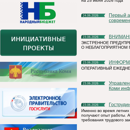
на 25 июня 2026 года
Первый алюминиевый завод РУСАЛа полностью перешел на
24.06.2026
современ
ВНИМАН
23.06.2026
ЭКСТРЕННОЕ ПРЕДУПР
О НЕБЛАГОПРИЯТНОМ 
ИНФОР
23.06.2026
ОПЕРАТИВНЫЙ ЕЖЕДН
Управление Федеральной налоговой службы по Республике
23.06.2026
Коми инф
Гоструд
23.06.2026
Именно во время летних 
получают опыт работы. А
требования трудового за