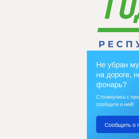
Не убран му
на дороге, н
фонарь?
Столкнулись с пр
сообщите о ней!
Сообщить о 