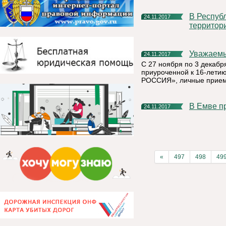
В Республике Коми начал работать Центр развития
24.11.2017
территор
Уважаем
24.11.2017
С 27 ноября по 3 дека
приуроченной к 16-лети
РОССИЯ», личные прием
В Емве 
24.11.2017
«
497
498
49