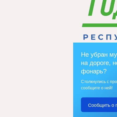
Не убран му
на дороге, н
фонарь?
Столкнулись с пр
сообщите о ней!
Сообщить о 