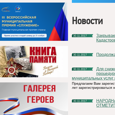
Новости
Закрываются окна приема-выдачи документов в офисах
30.11.2017
Кадастро
Продолж
30.11.2017
Для снижения административных барьеров и упрощения
30.11.2017
процедур
муниципальных услуг 
Предлагаем Вам зарегис
лет зарегистрироваться н
НАРОДНАЯ АРТИСТКА СССР ГЛАФИРА СИДОРОВА
30.11.2017
ОТМЕТИТ