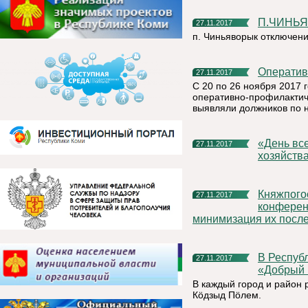
п.ЧИНЬ
27.11.2017
п. Чиньяворык отключени
Операти
27.11.2017
С 20 по 26 ноября 2017 
оперативно-профилакти
выявляли должников по
«День всеобуча в сфере жилищно–коммунального
27.11.2017
хозяйства
Княжпогостский район принял участие в республиканской
27.11.2017
конферен
минимизация их после
В Республике Коми впервые стартует республиканская акция
27.11.2017
«Добрый 
В каждый город и район 
Кöдзыд Пöлем.