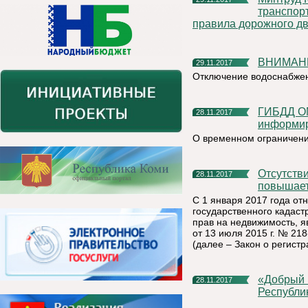
транспор
правила дорожного дв
ВНИМАН
29.11.2017
Отключение водоснабжен
ГИБДД ОМВД России по Княжпогостскому району
28.11.2017
информи
О временном ограничени
Отсутствие межевания не лишает права собственности, но
28.11.2017
повышает
С 1 января 2017 года от
государственного кадаст
прав на недвижимость, 
от 13 июля 2015 г. № 21
(далее – Закон о регистр
«Добрый Новый год» стучится в двери каждого жителя
28.11.2017
Республи