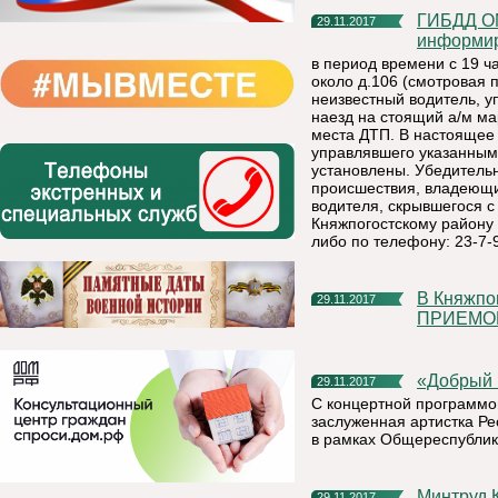
ГИБДД ОМВД России по Княжпогостскому району
29.11.2017
информи
в период времени с 19 ча
около д.106 (смотровая 
неизвестный водитель, 
наезд на стоящий а/м ма
места ДТП. В настоящее 
управлявшего указанным
установлены. Убедитель
происшествия, владеющи
водителя, скрывшегося 
Княжпогостскому району п
либо по телефону: 23-7-
В Княжпогостском районе началась НЕДЕЛЯ ЛИЧНЫХ
29.11.2017
ПРИЕМО
«Добры
29.11.2017
С концертной программо
заслуженная артистка Р
в рамках Общереспублик
Минтруд Коми: организации, которые эксплуатируют
29.11.2017