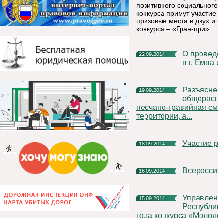
позитивного социальног
конкурса примут участие
призовые места в двух 
конкурса – «Гран-при».
О проведении Всероссийского Дня бега «Кросс Наций 2014»
22.09.2014
в г. Емва
Разъяснение порядка использования
19.09.2014
общерасп
песчано-гравийная см
территории, а...
Участие
18.09.2014
Всеросс
16.09.2014
Управление государственной гражданской службы
15.09.2014
Республи
года конкурса «Молоде