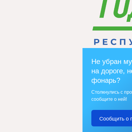
Не убран му
на дороге, н
фонарь?
Столкнулись с пр
сообщите о ней!
Сообщить о 