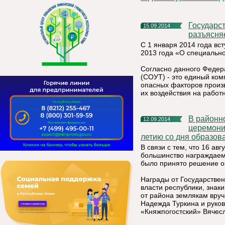
Государственная инспекция труда в Республике Коми
15.09.2014
разъясня
С 1 января 2014 года вс
2013 года «О специально
Согласно данного Федера
(СОУТ) - это единый ком
опасных факторов произв
их воздействия на работн
В районном доме культуры 11 сентября 2014 года состоялась
12.09.2014
церемони
летию со дня образов
В связи с тем, что 16 ав
большинство награждаемы
было принято решение о
Награды от Государствен
власти республики, знак
от района землякам вру
Надежда Туркина и руко
«Княжпогостский» Вячесл