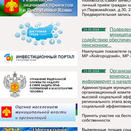
«Княжпогостский» Вячесл
личный приём граждан н
ул.Первомайская, д.30, 2
Предварительная запись
Подведены промежуточные итоги конкурса «Лучшее
24.09.2014
муниципа
содействию обеспечен
пенсионное...
Наилучшие показатели с
МР «Койгородский», МР 
Организационный комитет по проведению республиканского
23.09.2014
конкурса
информирует о начале
Администрация муниципал
организационный комите
высокой социальной эфф
регионального этапа все
социальной эффективнос
Принять участие на бесп
собственности.
Выявленные лучшие соци