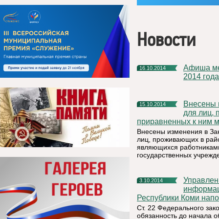
Новости
Афиша мероприятий, которые будут проведены в ноябре
16.10.2014
2014 года
Внесены изменения в Закон РК «О гарантиях и компенсациях
15.10.2014
для лиц,
приравненных к ним м
Внесены изменения в За
лиц, проживающих в райо
являющихся работниками
государственных учрежд
Управление Федеральной службы по надзору в сфере связи,
3.10.2014
информац
Республики Коми нап
Ст. 22 Федерального за
обязанность до начала 