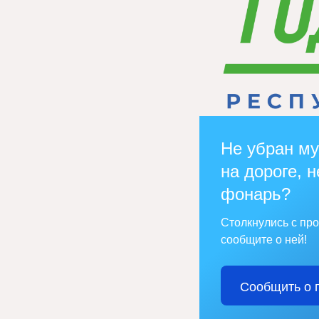
Не убран му
на дороге, н
фонарь?
Столкнулись с пр
сообщите о ней!
Сообщить о 