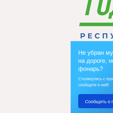
Не убран му
на дороге, н
фонарь?
Столкнулись с пр
сообщите о ней!
Сообщить о 