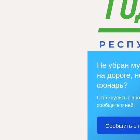
Не убран му
на дороге, н
фонарь?
Столкнулись с пр
сообщите о ней!
Сообщить о 