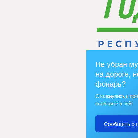
Не убран му
на дороге, н
фонарь?
Столкнулись с пр
сообщите о ней!
Сообщить о 