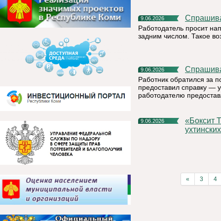
Спрашив
9.06.2026
Работодатель просит на
задним числом. Такое в
Спрашив
9.06.2026
Работник обратился за п
предоставил справку — у
работодателю предостав
«Боксит Тимана» компании РУСАЛ организовал пленэр для
9.06.2026
ухтински
«
3
4