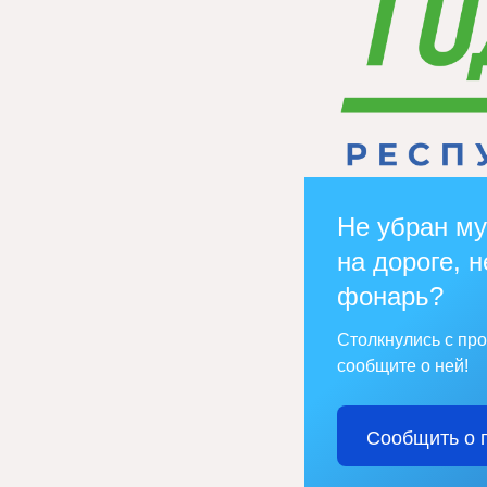
Не убран му
на дороге, н
фонарь?
Столкнулись с пр
сообщите о ней!
Сообщить о 