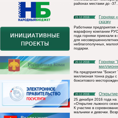
районах местами до -37..
Горняки «Боксита Тимана» компании РУСАЛ подарили детям
21.12.2016
сказку
Работники предприятия 
марафону компании РУСА
года горняки приехали в
для несовершеннолетних 
неблагополучных, малоо
подарки.
Горняки "Боксита Тимана" компании РУСАЛ добыли 35-
20.12.2016
миллионн
На предприятии "Боксит
миллионая тонна руды с
бокситового месторожде
Открыти
20.12.2016
25 декабря 2016 года на
«Открытие лыжного сезона
К участию в соревнован
мальчики и девочки. Возр