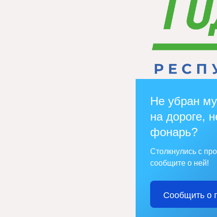
Не убран му
на дороге, н
фонарь?
Столкнулись с пр
сообщите о ней!
Сообщить о 