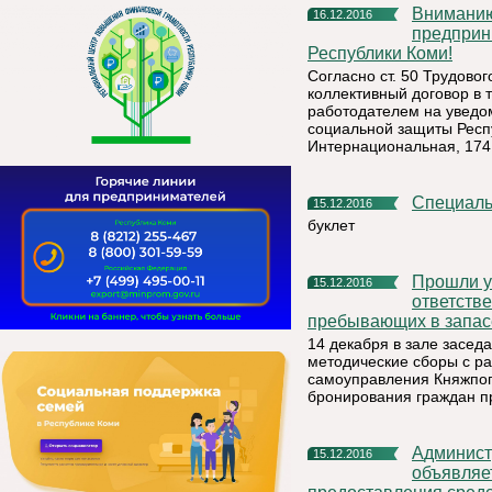
Вниманию руководителей организаций, индивидуальных
16.12.2016
предприн
Республики Коми!
Согласно ст. 50 Трудово
коллективный договор в 
работодателем на уведом
социальной защиты Респу
Интернациональная, 174, 
Специал
15.12.2016
буклет
Прошли учебно-методические сборы с работниками
15.12.2016
ответств
пребывающих в запас
14 декабря в зале засе
методические сборы с р
самоуправления Княжпого
бронирования граждан п
Администрация муниципального района «Княжпогостский»
15.12.2016
объявляет