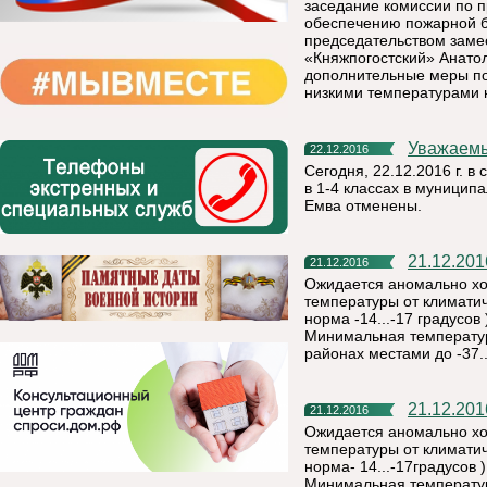
заседание комиссии по 
обеспечению пожарной б
председательством заме
«Княжпогостский» Анато
дополнительные меры по
низкими температурами 
Уважаем
22.12.2016
Сегодня, 22.12.2016 г. в
в 1-4 классах в муницип
Емва отменены.
21.12.2
21.12.2016
Ожидается аномально хо
температуры от климатич
норма -14...-17 градусов
Минимальная температура
районах местами до -37..
21.12.2
21.12.2016
Ожидается аномально хо
температуры от климатич
норма- 14...-17градусов 
Минимальная температура