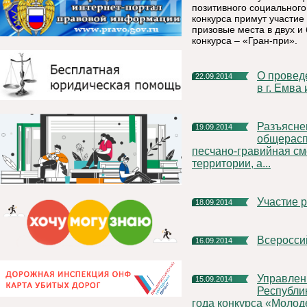
позитивного социальног
конкурса примут участие
призовые места в двух 
конкурса – «Гран-при».
О проведении Всероссийского Дня бега «Кросс Наций 2014»
22.09.2014
в г. Емва
Разъяснение порядка использования
19.09.2014
общерасп
песчано-гравийная см
территории, а...
Участие
18.09.2014
Всеросс
16.09.2014
Управление государственной гражданской службы
15.09.2014
Республи
года конкурса «Молоде