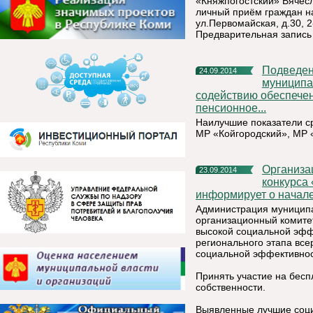
«Княжпогостский» Вячесл
личный приём граждан н
ул.Первомайская, д.30, 2
Предварительная запись
Подведены промежуточные итоги конкурса «Лучшее
24.09.2014
муниципа
содействию обеспечен
пенсионное...
Наилучшие показатели с
МР «Койгородский», МР 
Организационный комитет по проведению республиканского
23.09.2014
конкурса
информирует о начале
Администрация муниципал
организационный комите
высокой социальной эфф
регионального этапа все
социальной эффективнос
Принять участие на бесп
собственности.
Выявленные лучшие соци