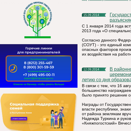
Государственная инспекция труда в Республике Коми
15.09.2014
разъясня
С 1 января 2014 года вс
2013 года «О специально
Согласно данного Федера
(СОУТ) - это единый ком
опасных факторов произв
их воздействия на работн
В районном доме культуры 11 сентября 2014 года состоялась
12.09.2014
церемони
летию со дня образов
В связи с тем, что 16 ав
большинство награждаемы
было принято решение о
Награды от Государствен
власти республики, знак
от района землякам вру
Надежда Туркина и руко
«Княжпогостский» Вячесл