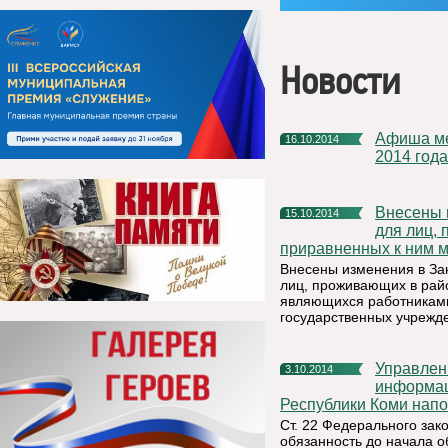
Новости
Афиша мероприятий, которые будут проведены в ноябре
16.10.2014
2014 года
Внесены изменения в Закон РК «О гарантиях и компенсациях
15.10.2014
для лиц,
приравненных к ним м
Внесены изменения в За
лиц, проживающих в райо
являющихся работниками
государственных учрежд
Управление Федеральной службы по надзору в сфере связи,
3.10.2014
информац
Республики Коми нап
Ст. 22 Федерального за
обязанность до начала 