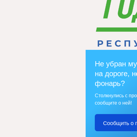
Не убран му
на дороге, н
фонарь?
Столкнулись с пр
сообщите о ней!
Сообщить о 