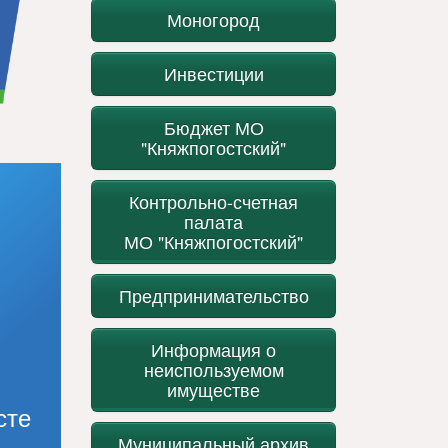
Моногород
Инвестиции
Бюджет МО
"Княжпогостский"
Контрольно-счетная
палата
МО "Княжпогостский"
Предпринимательство
Информация о
неиспользуемом
имуществе
сте
Муниципальный архив