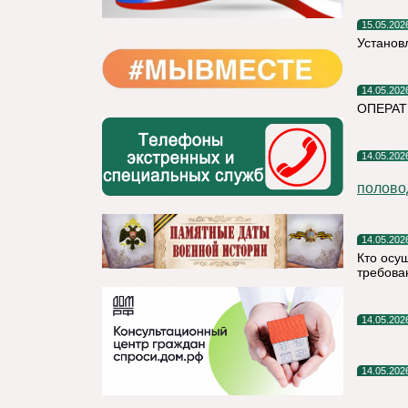
15.05.202
Установ
14.05.202
ОПЕРАТ
14.05.202
полово
14.05.202
Кто осу
требова
14.05.202
14.05.202