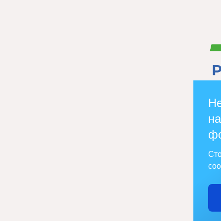
Не
на
ф
Сто
соо