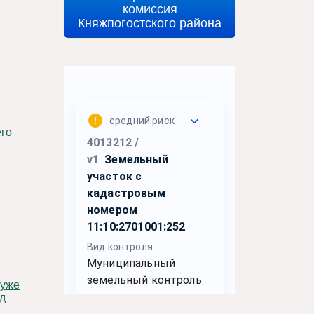
комиссия
Княжпогостского района
его
д