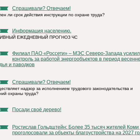
Спрашивали? Отвечаем!
6
лен ли срок действия инструкции по охране труда?
Информация населению.
6
ИВНЫЙ ЕЖЕДНЕВНЫЙ ПРОГНОЗ ЧС
Филиал ПАО «Россети» – МЭС Северо-Запада усилил
6
контроль за работой энергообъектов в период весенн
дья и паводков
Спрашивали? Отвечаем!
6
ществляет надзор за исполнением трудового законодательства и
ний охраны труда?
Посади своё дерево!
6
Ростислав Гольдштейн: Более 35 тысяч жителей Коми уже
6
проголосовали за объекты благоустройства на 2027 го