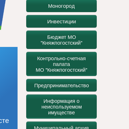
Моногород
Инвестиции
Бюджет МО
"Княжпогостский"
Контрольно-счетная
палата
МО "Княжпогостский"
Предпринимательство
Информация о
неиспользуемом
имуществе
сте
Муниципальный архив