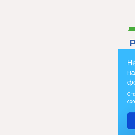
Не
на
ф
Сто
соо