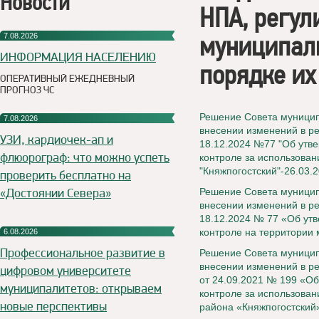
Новости
НПА, регу
муниципаль
7.08.2026
ИНФОРМАЦИЯ НАСЕЛЕНИЮ
порядке их
ОПЕРАТИВНЫЙ ЕЖЕДНЕВНЫЙ
ПРОГНОЗ ЧС
Решение Совета муниципа
7.08.2026
внесении изменений в ре
УЗИ, кардиочек-ап и
18.12.2024 №77 "Об утв
флюорограф: что можно успеть
контроле за использован
"Княжпогостский"-26.03.
проверить бесплатно на
«Достоянии Севера»
Решение Совета муницип
внесении изменений в р
18.12.2024 № 77 «Об ут
контроле на территории 
6.08.2026
Профессиональное развитие в
Решение Совета муницип
внесении изменений в р
цифровом университете
от 24.09.2021 № 199 «О
муниципалитетов: открываем
контроле за использова
новые перспективы
района «Княжпогостский»