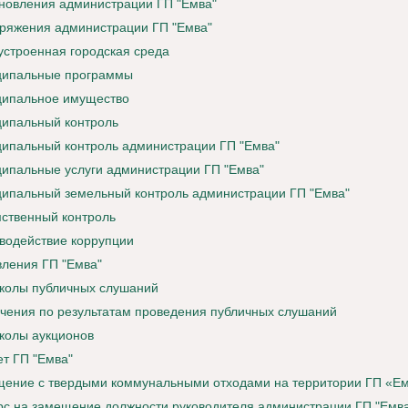
новления администрации ГП "Емва"
ряжения администрации ГП "Емва"
устроенная городская среда
ипальные программы
ипальное имущество
ипальный контроль
ипальный контроль администрации ГП "Емва"
ипальные услуги администрации ГП "Емва"
ипальный земельный контроль администрации ГП "Емва"
ственный контроль
водействие коррупции
ления ГП "Емва"
колы публичных слушаний
чения по результатам проведения публичных слушаний
колы аукционов
т ГП "Емва"
ение с твердыми коммунальными отходами на территории ГП «Е
рс на замещение должности руководителя администрации ГП "Емв