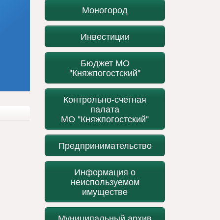
Моногород
Инвестиции
Бюджет МО
"Княжпогостский"
Контрольно-счетная
палата
МО "Княжпогостский"
Предпринимательство
Информация о
неиспользуемом
имуществе
Муниципальный архив