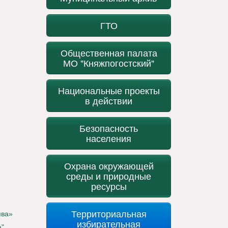
ГТО
Общественная палата
МО "Княжпогостский"
Национальные проекты
в действии
Безопасность
населения
Охрана окружающей
среды и природные
ресурсы
Территориальная
мва»
избирательная
а"