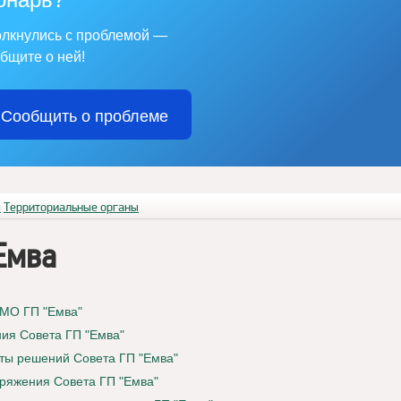
лкнулись с проблемой —
бщите о ней!
Сообщить о проблеме
я
Территориальные органы
Емва
 МО ГП "Емва"
ия Совета ГП "Емва"
ты решений Совета ГП "Емва"
ряжения Совета ГП "Емва"