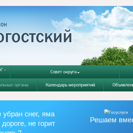
" -
Совет округа
альные органы
Календарь мероприятий
Объявлен
 убран снег, яма
Решаем вме
 дороге, не горит
онарь?