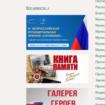
Поста
Распо
Все новости »
Благо
Муниц
Муниц
Муниц
Муниц
Муниц
Муниц
Ведом
Проти
Объяв
Прото
Заклю
Прото
Бюдже
Обращ
Конку