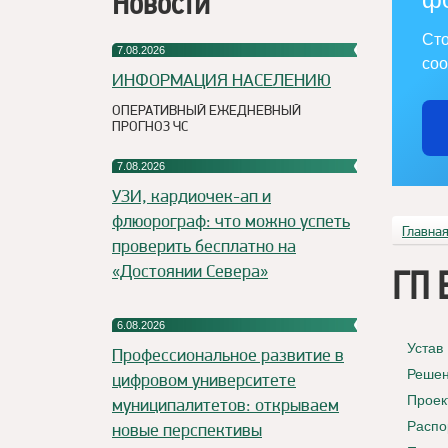
Новости
Сто
7.08.2026
соо
ИНФОРМАЦИЯ НАСЕЛЕНИЮ
ОПЕРАТИВНЫЙ ЕЖЕДНЕВНЫЙ
ПРОГНОЗ ЧС
7.08.2026
УЗИ, кардиочек-ап и
флюорограф: что можно успеть
Главна
проверить бесплатно на
«Достоянии Севера»
ГП 
6.08.2026
Устав
Профессиональное развитие в
Решен
цифровом университете
Проек
муниципалитетов: открываем
Распо
новые перспективы