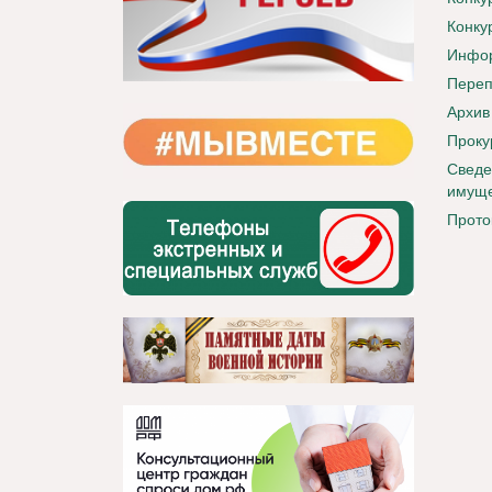
Конку
Инфор
Переп
Архив
Проку
Сведе
имуще
Прото