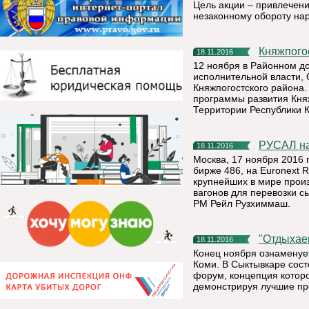
Цель акции – привлечени
незаконному обороту нар
Княжпог
18.11.2016
12 ноября в Районном до
исполнительной власти,
Княжпогостского района
программы развития Княж
Территории Республики 
РУСАЛ н
18.11.2016
Москва, 17 ноября 2016 
бирже 486, на Euronext
крупнейших в мире прои
вагонов для перевозки с
РМ Рейл Рузхиммаш.
"Отдых
18.11.2016
Конец ноября ознаменуе
Коми. В Сыктывкаре сост
форум, концепция которог
демонстрируя лучшие пр