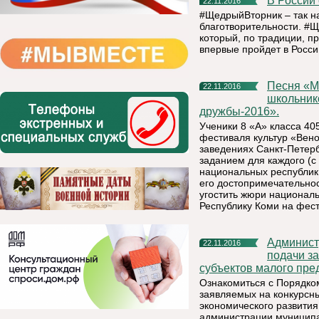
В Росси
22.11.2016
#ЩедрыйВторник – так н
благотворительности. #Щ
который, по традиции, пр
впервые пройдет в Росси
Песня «Марья моль» в исполнении Санкт-Петербургских
22.11.2016
школьник
дружбы-2016».
Ученики 8 «А» класса 40
фестиваля культур «Вено
заведениях Санкт-Петерб
заданием для каждого (с
национальных республик 
его достопримечательнос
угостить жюри национал
Республику Коми на фест
Администрация МР «Княжпогостский» сообщает, что срок
22.11.2016
подачи за
субъектов малого пре
Ознакомиться с Порядком
заявляемых на конкурсны
экономического развития
администрации муниципа