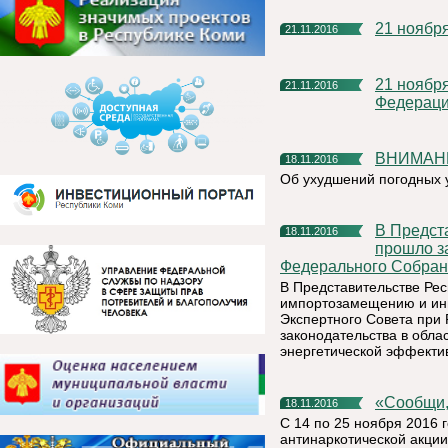
21 ноябр
21.11.2016
21 ноября – День работников налоговых органов Российской
21.11.2016
Федерац
ВНИМАН
18.11.2016
Об ухудшений погодных 
В Представительстве Республики Коми в Санкт-Петербурге
18.11.2016
прошло з
Федерального Собран
В Представительстве Рес
импортозамещению и инн
Экспертного Совета при 
законодательства в обла
энергетической эффекти
«Сообщ
18.11.2016
С 14 по 25 ноября 2016 
антинаркотической акции