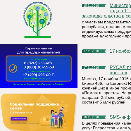
Министерство экономики Республики Коми 29 ноября 2016
18.11.2016
года в 1
законодательства в с
с участием представите
республики, органов мес
индивидуальных предпри
продаже алкогольной про
17 нояб
17.11.2016
РУСАЛ подвел итоги грантового конкурса «Помогать
17.11.2016
просто»
Москва, 17 ноября 2016 
бирже 486, на Euronext
крупнейших в мире произ
«Помогать просто». На 
направит 2,3 млн рублей
составит 5 млн рублей.
SMS-инф
16.11.2016
В целях повышения каче
услуг Росреестра и для 