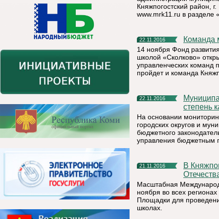
Княжпогостский район, г. 
www.mrk11.ru в разделе
Команда
22.11.2016
14 ноября Фонд развити
школой «Сколково» откр
управленческих команд 
пройдет и команда Княжп
Муниципальному району «Княжпогостский» присвоена I
22.11.2016
степень 
На основании монитори
городских округов и мун
бюджетного законодатель
управления бюджетным п
В Княжпогостском районе напишут Тест по истории
21.11.2016
Отечеств
Масштабная Международн
ноября во всех регионах
Площадки для проведения
школах.