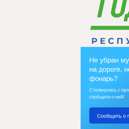
Не убран му
на дороге, н
фонарь?
Столкнулись с пр
сообщите о ней!
Сообщить о 