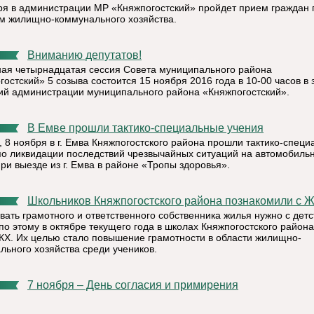
ря в администрации МР «Княжпогостский» пройдет прием граждан 
м жилищно-коммунального хозяйства.
Вниманию депутатов!
ая четырнадцатая сессия Совета муниципального района
остский» 5 созыва состоится 15 ноября 2016 года в 10-00 часов в 
ий администрации муниципального района «Княжпогостский».
В Емве прошли тактико-специальные учения
, 8 ноября в г. Емва Княжпогостского района прошли тактико-спец
по ликвидации последствий чрезвычайных ситуаций на автомобиль
ри выезде из г. Емва в районе «Тропы здоровья».
Школьников Княжпогостского района познакомили с 
вать грамотного и ответственного собственника жилья нужно с детс
по этому в октябре текущего года в школах Княжпогостского район
КХ. Их целью стало повышение грамотности в области жилищно-
льного хозяйства среди учеников.
7 ноября – День согласия и примирения