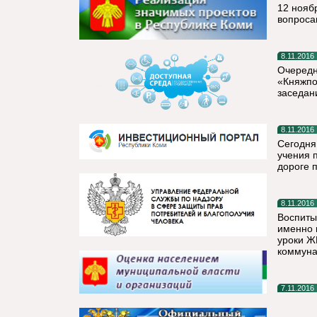
12 нояб
вопроса
8.11.2016
Очередн
«Княжпог
заседан
8.11.2016
Сегодня
учения 
дороге п
8.11.2016
Воспиты
именно 
уроки Ж
коммуна
7.11.2016