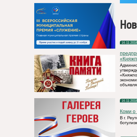
Нов
16.11.201
предпр
«Княжпо
Админис
утвержд
«Княжпо
экономи
объявля
16.11.201
Коми о 
В г. Ре
ботулиз