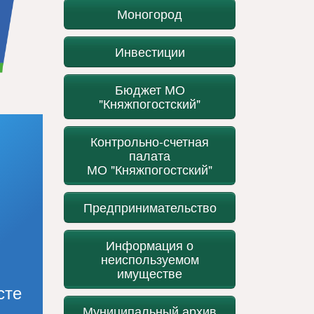
Моногород
Инвестиции
Бюджет МО
"Княжпогостский"
Контрольно-счетная
палата
МО "Княжпогостский"
Предпринимательство
Информация о
неиспользуемом
имуществе
сте
Муниципальный архив