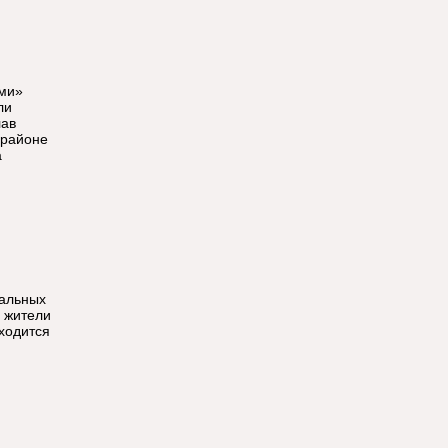
ами»
ли
лав
 районе
а
уальных
 жители
ходится