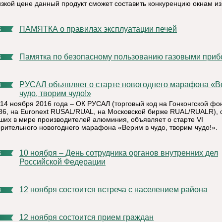
изкой цене данный продукт сможет составить конкуренцию окнам из
ПАМЯТКА о правилах эксплуатации печей
6
Памятка по безопасному пользованию газовыми при
6
РУСАЛ объявляет о старте новогоднего марафона «Верим в
6
чудо, творим чудо!»
 14 ноября 2016 года – ОК РУСАЛ (торговый код на Гонконгской фо
86, на Euronext RUSAL/RUAL, на Московской бирже RUAL/RUALR), 
ших в мире производителей алюминия, объявляет о старте VI
орительного новогоднего марафона «Верим в чудо, творим чудо!».
10 ноября – День сотрудника органов внутренних дел
6
Российской Федерации
12 ноября состоится встреча с населением района
6
12 ноября состоится прием граждан