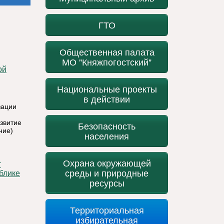
ГТО
Общественная палата
МО "Княжпогостский"
Национальные проекты
в действии
зации
звитие
Безопасность
ние)
населения
Охрана окружающей
среды и природные
блике
ресурсы
Территориальная
избирательная