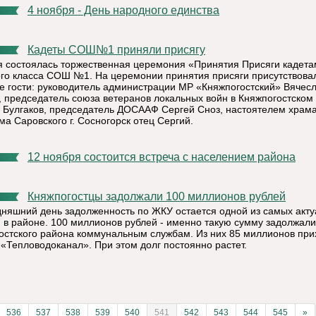
4 ноября - День народного единства
Кадеты СОШ№1 приняли присягу
я состоялась торжественная церемония «Принятия Присяги кадет
ого класса СОШ №1. На церемонии принятия присяги присутствова
е гости: руководитель администрации МР «Княжпогостский» Вячес
, председатель союза ветеранов локальных войн в Княжпогостском
 Булгаков, председатель ДОСААФ Сергей Сноз, настоятелем храм
а Саровского г. Сосногорск отец Сергий.
12 ноября состоится встреча с населением района
Княжпогостцы задолжали 100 миллионов рублей
дняшний день задолженность по ЖКУ остается одной из самых акт
 в районе. 100 миллионов рублей - именно такую сумму задолжали
остского района коммунальным службам. Из них 85 миллионов при
«Тепловодоканал». При этом долг постоянно растет.
536
537
538
539
540
541
542
543
544
545
»