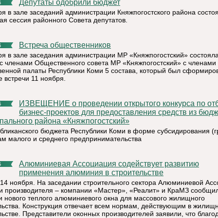
Депутаты одобрили бюджет
6
ря в зале заседаний администрации Княжпогостского района состо
ая сессия районного Совета депутатов.
Встреча общественников
6
ря в зале заседания администрации МР «Княжпогостский» состоял
 с членами Общественного совета МР «Княжпогостский» с членами
енной палаты Республики Коми 5 состава, который был сформиро
е встречи 11 ноября.
ИЗВЕЩЕНИЕ о проведении открытого конкурса по отбору
6
бизнес-проектов для предоставления средств из бюд
пального района «Княжпогостский»
убликанского бюджета Республики Коми в форме субсидирования (г
ам малого и среднего предпринимательства
Алюминиевая Ассоциация содействует развитию
6
применения алюминия в строительстве
 14 ноября. На заседании строительного сектора Алюминиевой Ас
ри производителя – компании «Мастер», «Реалит» и КраМЗ сообщи
и нового теплого алюминиевого окна для массового жилищного
льства. Конструкция отвечает всем нормам, действующим в жилищ
льстве. Представители оконных производителей заявили, что благо