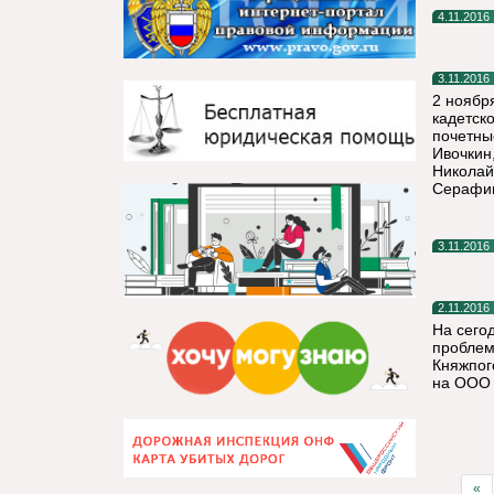
4.11.2016
3.11.2016
2 ноябр
кадетск
почетны
Ивочкин
Николай
Серафим
3.11.2016
2.11.2016
На сего
проблем
Княжпог
на ООО 
«