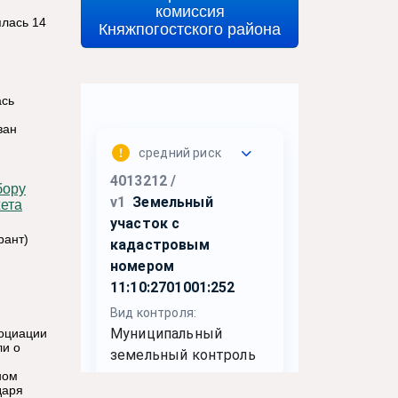
комиссия
ялась 14
Княжпогостского района
ась
ван
жета
рант)
социации
ли о
ном
даря