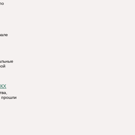
по
зале
иальные
ной
ЖКХ
тва,
а прошли