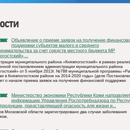
ости
Объявление о приеме заявок на получение финансовой
6
поддержки субъектов малого и среднего
инимательства за счет средств местного бюджета МР
гостский»,...
трация муниципального района «Княжпогостский» в рамках реали
енной постановлением администрации муниципального района
гостский» от 5 ноября 2013г. №788 муниципальной программы «Ра
ки в Княжпогостском районе на 2014-2020 годы» (деле Постановле
ет о начале приема заявок на получение финансовой поддержки:
Министерство экономики Республики Коми направляет
6
информацию Управления Роспотребнадзора по Респу
продукции, представляющей опасность для жизни и...
утов Московской области зарегистрировано два случая заболевания
мом,