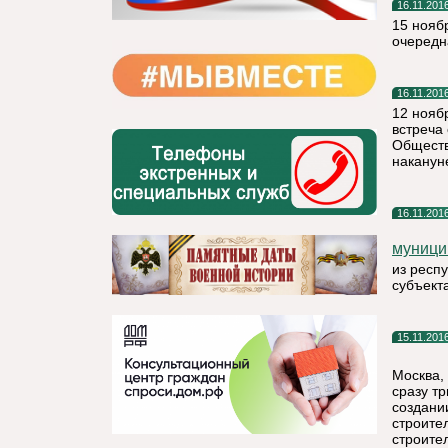
16.11.201
15 нояб
очередн
16.11.201
12 нояб
встреча
Обществ
наканун
16.11.201
муници
из респ
субъект
15.11.201
Москва,
сразу т
создани
строите
строите