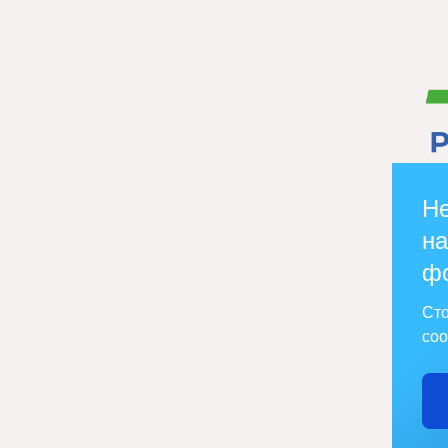
Не
на
ф
Сто
соо