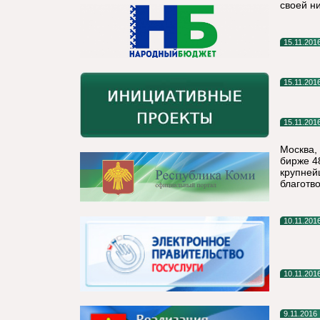
своей н
15.11.201
15.11.201
15.11.201
Москва,
бирже 4
крупней
благотв
10.11.201
10.11.201
9.11.2016