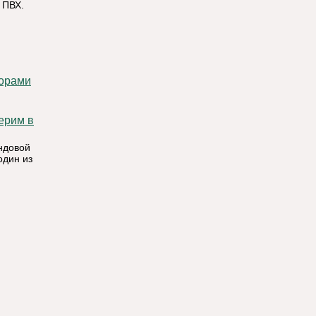
 ПВХ.
борами
ндовой
один из