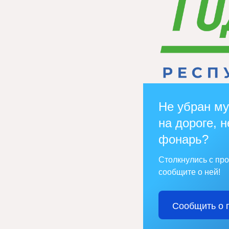
Не убран му
на дороге, н
фонарь?
Столкнулись с пр
сообщите о ней!
Сообщить о 