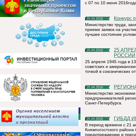
с 07 по 10 июня 2016года
Конкурс
25.04.2016
Министерство труда, зан
приеме заявок на участи
лучшее состояние услови
25 АПРЕЛЯ – ПАМЯТНАЯ ДАТА ВОЕННОЙ ИСТОРИИ
25.04.2016
РОССИИ
25 апреля 1945 года в 13
советских и американски
точкой в союзнических о
РЕГИОН
25.04.2016
Министерство экономики
предпринимателей регио
Санкт-Петербурга.
ГИБДД 
25.04.2016
В период времени с 21 а
Княжпогостского района
предупреждению и прес