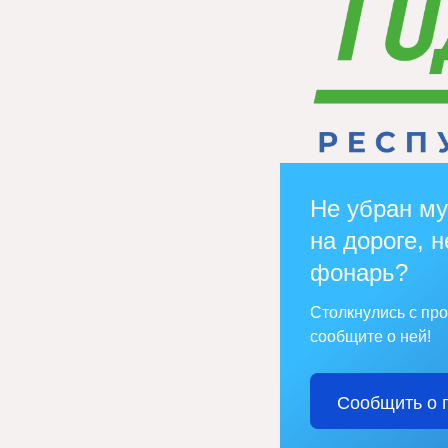
Не убран му
на дороге, н
фонарь?
Столкнулись с пр
сообщите о ней!
Сообщить о 