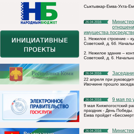
Сыктывкар-Емва-Ухта-Ем
Министерство Республики Коми имущественных и земельных
26.04.2016
отношени
имущества посредство
1. Нежилое строение – ку
Советский, д. 6б. Началь
2. Нежилое здание – конт
Советский, д. 6. Начальн
Заседан
26.04.2016
22 апреля при руководи
Ивочкине прошло заседа
9 мая п
26.04.2016
9 мая Княжпогостский рай
праздник - День Победы. 
Емва пройдет «Бессмерт
Министе
26.04.2016