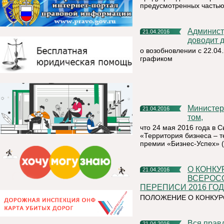
предусмотренных частью 
Администрация муниципального района «Княжпогостский»
21.04.2016
доводит 
о возобновлении с 22.04
графиком
Министерство экономики Республики Коми информирует о
21.04.2016
том,
что 24 мая 2016 года в 
«Территория бизнеса – 
премии «Бизнес-Успех» 
О КОНКУРСЕ ДЕТСКОГО РИСУНКА, ПОСВЯЩЕННОМ
21.04.2016
ВСЕРОС
ПЕРЕПИСИ 2016 ГО
ПОЛОЖЕНИЕ О КОНКУР
Вся правда о сельскохозяйственной отрасли региона станет
21.04.2016