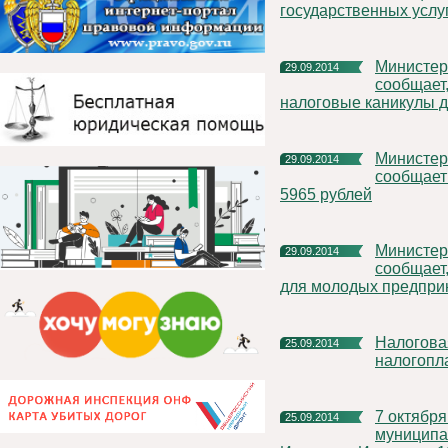
государственных услу
Министерство экономического развития Республики Коми
29.09.2014
сообщает
налоговые каникулы 
Министерство экономического развития Республики Коми
29.09.2014
сообщает 
5965 рублей
Министерство экономического развития Республики Коми
29.09.2014
сообщает,
для молодых предпри
Налоговая служба проводит Дни открытых дверей для
25.09.2014
налогопл
7 октября 2014 года руководитель администрации
25.09.2014
муниципа