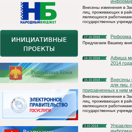
информир
Внесены изменения в За
лиц, проживающих в райо
являющихся работниками
государственных учрежд
Реформа
17.10.2014
Предлагаем Вашему вни
Афиша мероприятий, которые будут проведены в ноябре
16.10.2014
2014 года
Внесены изменения в Закон РК «О гарантиях и компенсациях
15.10.2014
для лиц,
приравненных к ним м
Внесены изменения в За
лиц, проживающих в райо
являющихся работниками
государственных учрежд
Управление Федеральной службы по надзору в сфере связи,
3.10.2014
информац