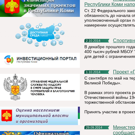
Республики Коми нап
Ст. 22 Федерального за
обязанность до начала 
уполномоченный орган п
намерении осуществлять
Спортив
2.10.2014
В декабре прошлого год
400 тысяч рублей МБОУ 
для детей с ограничения
Проект 
1.10.2014
С сентября по май на те
Великой Победы».
В рамках этого проекта 
Отечественной войны 19
торжественной обстановк
Принять участие в прое
Министерство экономического развития Республики Коми
29.09.2014
сообщает