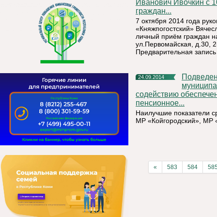
Иванович Ивочкин с 1
граждан...
7 октября 2014 года ру
«Княжпогостский» Вячесл
личный приём граждан н
ул.Первомайская, д.30, 2
Предварительная запись
Подведены промежуточные итоги конкурса «Лучшее
24.09.2014
муниципа
содействию обеспечен
пенсионное...
Наилучшие показатели с
МР «Койгородский», МР 
«
583
584
58