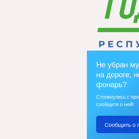
Не убран му
на дороге, н
фонарь?
Столкнулись с пр
сообщите о ней!
Сообщить о 