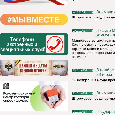
Внимани
4.11.2014
Штормовое предупрежде
Письмо Министерства строительства и жилищно-
27.10.2014
коммунал
Министерство архитектур
Коми в связи с переход
строительства и жилищн
вопросу использования 
времени.
В ноябре Совет МР "Княжпогостский" 4 созыва соберётся в
27.10.2014
28-й раз
17 ноября 2014 года про
Внимани
22.10.2014
Штормовое предупрежде
Государственная инспекция труда в Республике Коми
20.10.2014