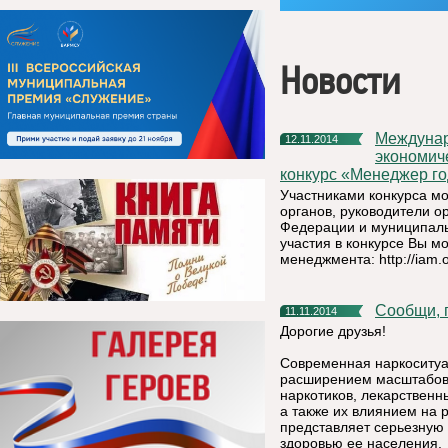
Новости
Международная академия менеджмента и Вольного
12.11.2014
экономиче
конкурс «Менеджер го
Участниками конкурса мо
органов, руководители о
Федерации и муниципаль
участия в конкурсе Вы 
менеджмента: http://iam.o
Сообщи,
11.11.2014
Дорогие друзья!
Современная наркоситуа
расширением масштабов 
наркотиков, лекарствен
а также их влиянием на 
представляет серьезную 
здоровью ее населения.