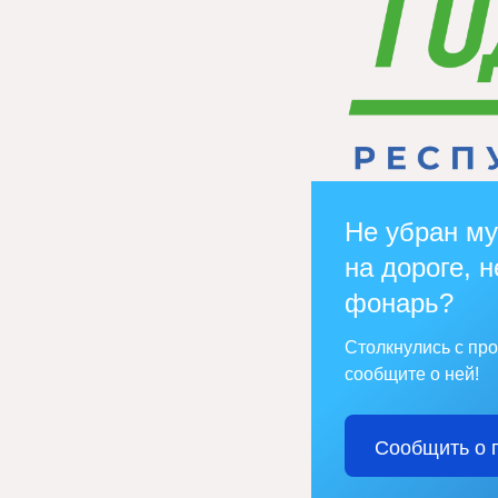
Не убран му
на дороге, н
фонарь?
Столкнулись с пр
сообщите о ней!
Сообщить о 