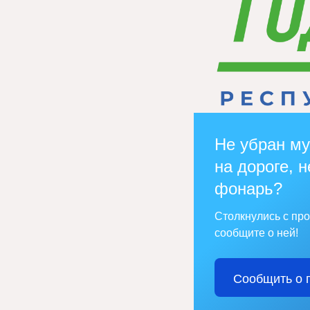
Не убран му
на дороге, н
фонарь?
Столкнулись с пр
сообщите о ней!
Сообщить о 