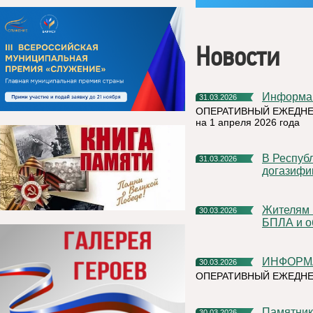
Новости
Информа
31.03.2026
ОПЕРАТИВНЫЙ ЕЖЕДНЕ
на 1 апреля 2026 года
В Республике Коми продолжается программа социальной
31.03.2026
догазифи
Жителям Коми напоминают о запрете на съемки и публикации
30.03.2026
БПЛА и о
ИНФОРМ
30.03.2026
ОПЕРАТИВНЫЙ ЕЖЕДНЕ
Памятник ликвидаторам Чернобыльской аварии привели в
30.03.2026