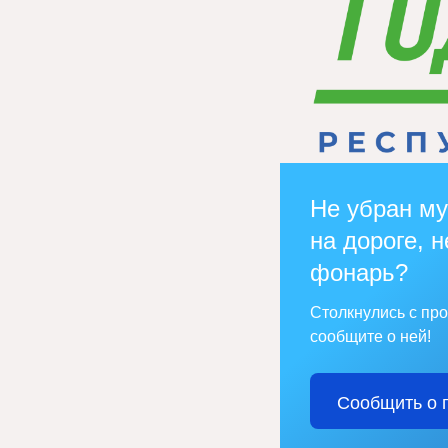
Не убран му
на дороге, н
фонарь?
Столкнулись с пр
сообщите о ней!
Сообщить о 