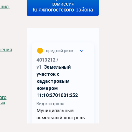
комиссия
Княжпогостского района
вых