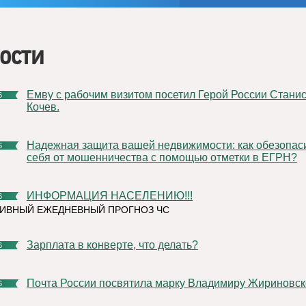
ости
Емву с рабочим визитом посетил Герой России Станислав
6
Кочев.
Надежная защита вашей недвижимости: как обезопасить
6
себя от мошенничества с помощью отметки в ЕГРН?
ИНФОРМАЦИЯ НАСЕЛЕНИЮ!!!
6
ИВНЫЙ ЕЖЕДНЕВНЫЙ ПРОГНОЗ ЧС
Зарплата в конверте, что делать?
6
Почта России посвятила марку Владимиру Жириновс
6