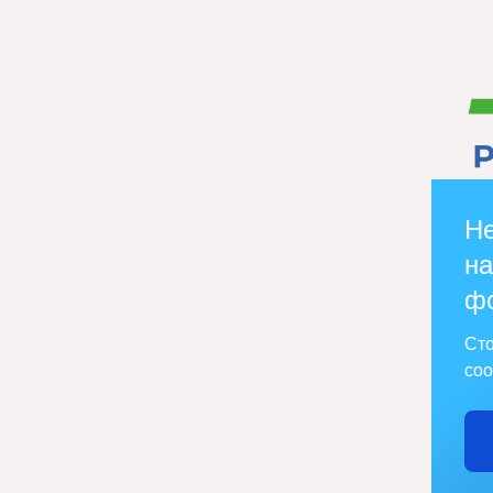
Не
на
ф
Сто
соо