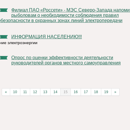
Филиал ПАО «Россети» - МЭС Северо-Запада напоминает
6
рыболовам о необходимости соблюдения правил
обезопасности в охранных зонах линий электропередачи
ИНФОРМАЦИЯ НАСЕЛЕНИЮ!!!
6
ние электроэнергии
Опрос по оценки эффективности деятельности
6
руководителей органов местного самоуправления
«
10
11
12
13
14
15
16
17
18
19
»