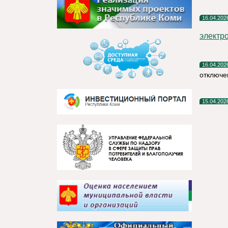
16.04.202
электр
16.04.202
отключе
15.04.202