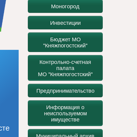
Моногород
Инвестиции
Бюджет МО
"Княжпогостский"
Контрольно-счетная
палата
МО "Княжпогостский"
Предпринимательство
Информация о
неиспользуемом
имуществе
сте
Муниципальный архив