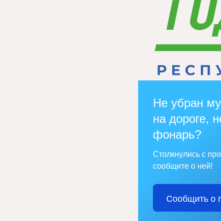
Не убран му
на дороге, н
фонарь?
Столкнулись с пр
сообщите о ней!
Сообщить о 