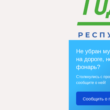
Не убран му
на дороге, н
фонарь?
Столкнулись с пр
сообщите о ней!
Сообщить о 