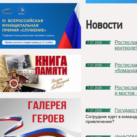
Новости
Ростислав Гольдштейн: «Подготовка к зиме – на строжайшем
7.07.2026
контроле!
Ростислав Гольдштейн предложил расширить проект
7.07.2026
«Команда
Ростислав Гольдштейн: «Строительство больниц, школ, дорог
7.07.2026
и мостов
Государс
7.07.2026
Сотрудник едет в команд
привлечение?