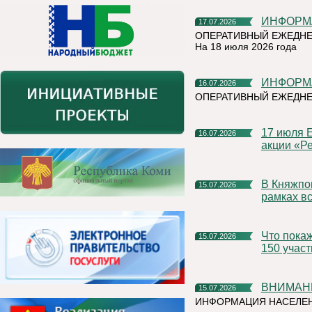
ИНФОР
17.07.2026
ОПЕРАТИВНЫЙ ЕЖЕДНЕ
На 18 июля 2026 года
ИНФОР
16.07.2026
ОПЕРАТИВНЫЙ ЕЖЕДНЕ
17 июля Емва присоединится к Всероссийской экологической
16.07.2026
акции «Ре
В Княжпогостском округе продолжаются мероприятия в
15.07.2026
рамках вс
Что покажут на Коми ВДНХ? Организаторы ожидают более
15.07.2026
150 учас
ВНИМАН
15.07.2026
ИНФОРМАЦИЯ НАСЕЛЕ