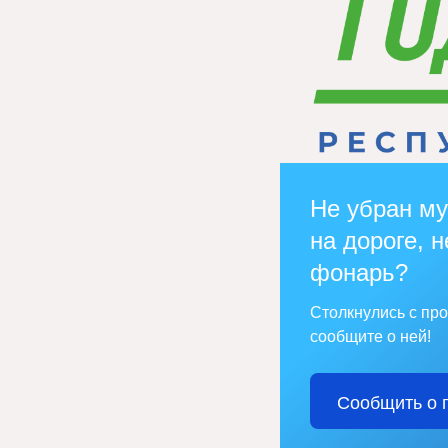
Не убран му
на дороге, н
фонарь?
Столкнулись с пр
сообщите о ней!
Сообщить о 