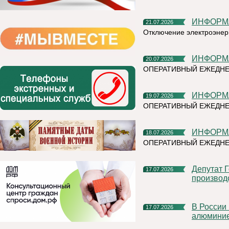
ИНФОР
21.07.2026
Отключение электроэнер
ИНФОР
20.07.2026
ОПЕРАТИВНЫЙ ЕЖЕДНЕ
ИНФОР
19.07.2026
ОПЕРАТИВНЫЙ ЕЖЕДН
ИНФОР
18.07.2026
ОПЕРАТИВНЫЙ ЕЖЕДНЕ
Депутат Госдумы Мария Бутина познакомилась с
17.07.2026
производ
В России впервые прошли биржевые торги первичным
17.07.2026
алюмини