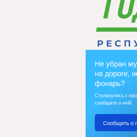
Не убран му
на дороге, н
фонарь?
Столкнулись с пр
сообщите о ней!
Сообщить о 