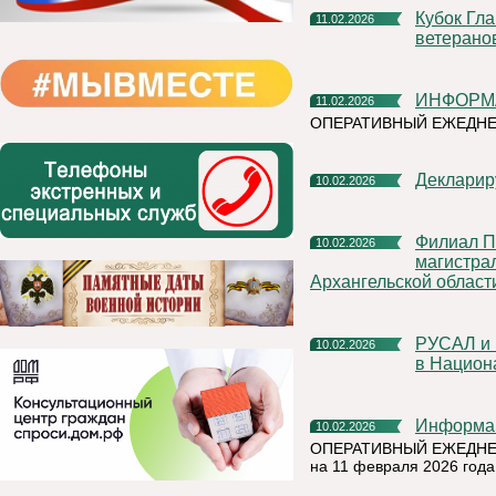
Кубок Главы Коми по хоккею "ВОИН" соберет в Сыктывкаре
11.02.2026
ветерано
ИНФОРМ
11.02.2026
ОПЕРАТИВНЫЙ ЕЖЕДНЕ
Деклари
10.02.2026
Филиал ПАО «Россети» обновит изоляцию на 16
10.02.2026
магистра
Архангельской област
РУСАЛ и Эн+ предложили системно оценивать вклад бизнеса
10.02.2026
в Национ
Информа
10.02.2026
ОПЕРАТИВНЫЙ ЕЖЕДНЕ
на 11 февраля 2026 года