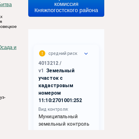
комиссия
Княжпогостского района
ах
я
ловецкое
уз-