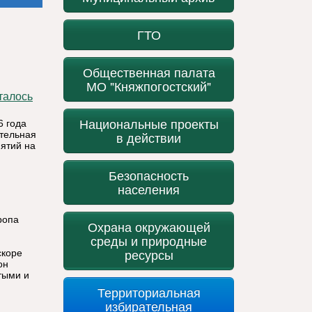
ГТО
Общественная палата
МО "Княжпогостский"
Национальные проекты
6 года
ительная
в действии
ятий на
Безопасность
населения
ропа
Охрана окружающей
среды и природные
ресурсы
скоре
он
тыми и
Территориальная
избирательная