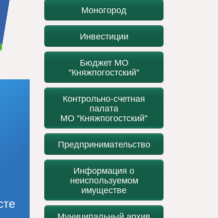
Моногород
Инвестиции
Бюджет МО
"Княжпогостский"
Контрольно-счетная
палата
МО "Княжпогостский"
Предпринимательство
Информация о
неиспользуемом
имуществе
сте
Муниципальный архив