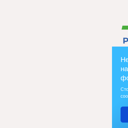
Не
на
ф
Сто
соо