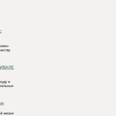
Коми»
честву
руду и
ипальных
ей жизни