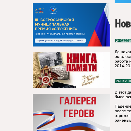
Нов
24.03.201
До нача
осталос
работа 
2014-20
24.03.201
В этот д
была ос
Падение
после т
отрекся
раненым