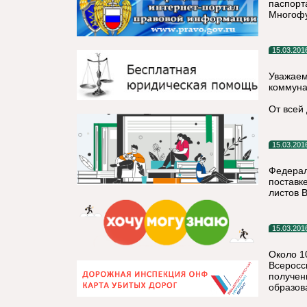
паспорт
Многофу
15.03.201
Уважаем
коммуна
От всей
15.03.201
Федерал
поставк
листов 
15.03.201
Около 1
Всеросс
получен
образов