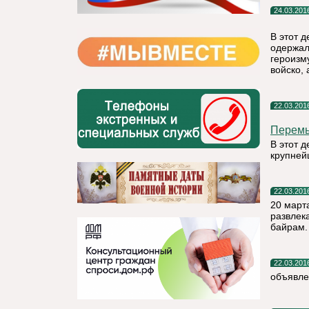
24.03.201
В этот 
одержал
героизм
войско, 
22.03.201
Перем
В этот 
крупней
22.03.201
20 март
развлек
байрам.
22.03.201
объявле