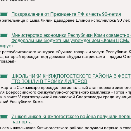
Поздравление от Президента РФ в честь 90-летия
6
а жительнице г. Емва Лилии Давидовне Елиной исполнилось 90 лет.
Министерство экономики Республики Коми совместно с
6
Федеральным бюджетным учреждением «Коми ЦСМ»
ирует
е республиканского конкурса «Лучшие товары и услуги Республики 
да, который проходит под девизом «Будем патриотами – дадим Оте
товары!».
ШКОЛЬНИКИ КНЯЖПОГОСТСКОГО РАЙОНА В ФЕСТИВАЛЕ
6
ГТО ВОШЛИ В ТРОЙКУ ЛИДЕРОВ
5 марта в Сыктывкаре проходил региональный этап первого зимнего
ля Всероссийского физкультурно-спортивного комплекса «Готов к т
» в зачет V круглогодичной юношеской Спартакиады среди муниц
аний Республики Коми.
7 школьников Княжпогостского района получили первые
6
паспорта
а семь школьников Княжпогостского района получили первые в сво