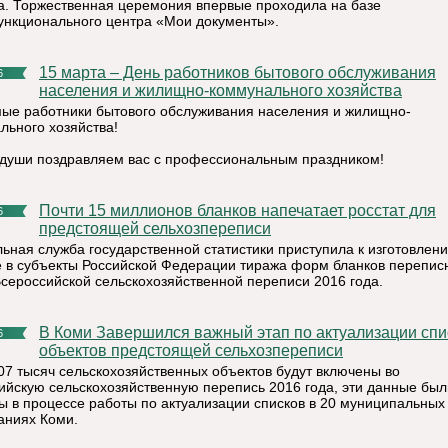
а. Торжественная церемония впервые проходила на базе
нкционального центра «Мои документы».
15 марта – День работников бытового обслуживания
6
населения и жилищно-коммунального хозяйства
ые работники бытового обслуживания населения и жилищно-
льного хозяйства!
 души поздравляем вас с профессиональным праздником!
Почти 15 миллионов бланков напечатает росстат для
6
предстоящей сельхозпереписи
ьная служба государственной статистики приступила к изготовлен
е в субъекты Российской Федерации тиража форм бланков перепис
Всероссийской сельскохозяйственной переписи 2016 года.
В Коми Завершился важный этап по актуализации списков
6
объектов предстоящей сельхозпереписи
07 тысяч сельскохозяйственных объектов будут включены во
ийскую сельскохозяйственную перепись 2016 года, эти данные был
ы в процессе работы по актуализации списков в 20 муниципальных
аниях Коми.