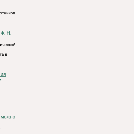
ботников
зической
та в
м
ы можно
е