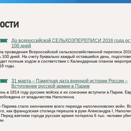
ости
До всероссийской СЕЛЬХОЗПЕРЕПИСИ 2016 года осталось
6
100 дней
ла проведения Всероссийской сельскохозяйственной переписи 201
ь 100 дней. На счету буквально каждый оставшийся день, подготов
идет полным ходом в соответствии с Календарным планом меропри
18 годы.
31 марта – Памятная дата военной истории России –
6
Вступление русской армии в Париж
ень в 1814 году русские войска и их союзники вступили в Париж. Ев
вобождена от владычества Наполеона.
 Парижа стало окончанием всего периода наполеоновских войн. В
ого, как французская столица перешла в руки Александра I, Наполе
. Перед взятием города русская армия потеряла 6 тыс. человек уби
и.