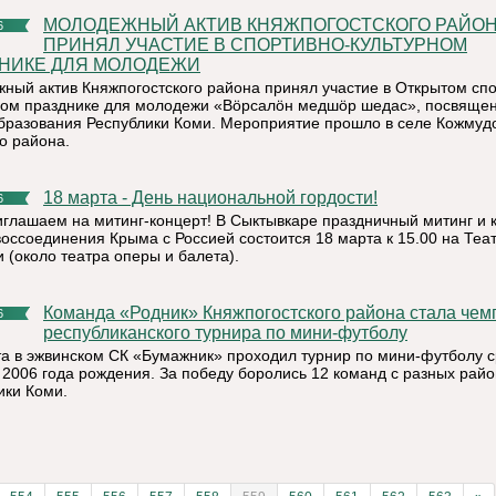
МОЛОДЕЖНЫЙ АКТИВ КНЯЖПОГОСТСКОГО РАЙОНА
6
ПРИНЯЛ УЧАСТИЕ В СПОРТИВНО-КУЛЬТУРНОМ
НИКЕ ДЛЯ МОЛОДЕЖИ
ный актив Княжпогостского района принял участие в Открытом спо
ном празднике для молодежи «Вöрсалöн медшöр шедас», посвяще
бразования Республики Коми. Мероприятие прошло в селе Кожмудо
о района.
18 марта - День национальной гордости!
6
иглашаем на митинг-концерт! В Сыктывкаре праздничный митинг и 
 воссоединения Крыма с Россией состоится 18 марта к 15.00 на Теа
 (около театра оперы и балета).
Команда «Родник» Княжпогостского района стала чемпионом
6
республиканского турнира по мини-футболу
та в эжвинском СК «Бумажник» проходил турнир по мини-футболу 
2006 года рождения. За победу боролись 12 команд с разных рай
ики Коми.