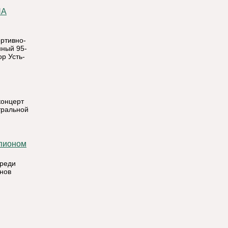
ртивно-
нный 95-
р Усть-
концерт
тральной
среди
онов