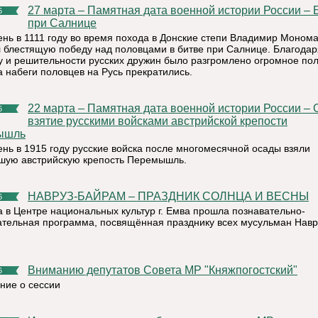
27 марта – Памятная дата военной истории России – Битва
6
при Салнице
день в 1111 году во время похода в Донские степи Владимир Моном
 блестящую победу над половцами в битве при Салнице. Благодар
у и решительности русских дружин было разгромлено огромное по
а набеги половцев на Русь прекратились.
22 марта – Памятная дата военной истории России – Осада и
6
взятие русскими войсками австрийской крепости
ышль
день в 1915 году русские войска после многомесячной осады взяли
шую австрийскую крепость Перемышль.
НАВРУЗ-БАЙРАМ – ПРАЗДНИК СОЛНЦА И ВЕСНЫ
6
а в Центре национальных культур г. Емва прошла познавательно-
ательная программа, посвящённая празднику всех мусульман Навр
Вниманию депутатов Совета МР "Княжпогостский"
6
ние о сессии