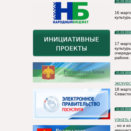
21.03.201
16 март
культур
21.03.201
17 март
культур
очередн
районе.
21.03.201
экскур
18 март
Севасто
21.03.201
узнать 
, но и 
имущест