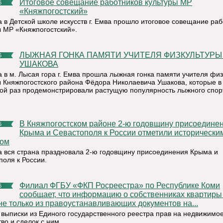
Итоговое совещание работников культуры МР
6
«Княжпогостский»
а в Детской школе искусств г. Емва прошло итоговое совещание ра
ы МР «Княжпогостский».
ЛЫЖНАЯ ГОНКА ПАМЯТИ УЧИТЕЛЯ ФИЗКУЛЬТУРЫ Ф. Н.
6
УШАКОВА
а в м. Лысая гора г. Емва прошла лыжная гонка памяти учителя фи
ы Княжпогостского района Фёдора Николаевича Ушакова, которые в
ой раз продемонстрировали растущую популярность лыжного спор
В Княжпогостском районе 2-ю годовщину присоединения
6
Крыма и Севастополя к России отметили исторически
сом
а вся страна праздновала 2-ю годовщину присоединения Крыма и
поля к России.
Филиал ФГБУ «ФКП Росреестра» по Республике Коми
6
сообщает, что информацию о собственниках квартир
не только из правоустанавливающих документов на...
из выписки из Единого государственного реестра прав на недвижимо
во и сделок с ним