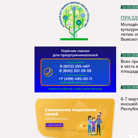
15.03.201
ПРАЗД
Молодёж
культур
летию о
Вымског
15.03.201
Всех пр
в честь
площади
15.03.201
6-7 мар
юношей 
Республ