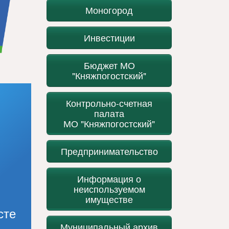
Моногород
Инвестиции
Бюджет МО
"Княжпогостский"
Контрольно-счетная
палата
МО "Княжпогостский"
Предпринимательство
Информация о
неиспользуемом
имуществе
сте
Муниципальный архив