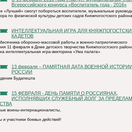
Всероссийского конкурса «Воспитатель года - 2016»
ие «Лучший» смогут побороться воспитатели, музыкальные руковод
тора по физической культуры детских садов Княжпогостского района
ИНТЕЛЛЕКТУАЛЬНАЯ ИГРА ДЛЯ КНЯЖПОГОСТСКИХ
6
КАДЕТОВ
Месячника оборонно-массовой работы и военно-патриотического
ния 11 февраля в Доме детского творчества Княжпогостского район
на интеллектуальная игра-викторина «Ума палата».
13 февраля – ПАМЯТНАЯ ДАТА ВОЕННОЙ ИСТОРИИ
6
РОССИИ
дение Будапешта
15 ФЕВРАЛЯ - ДЕНЬ ПАМЯТИ О РОССИЯНАХ,
6
ИСПОЛНЯВШИХ СЛУЖЕБНЫЙ ДОЛГ ЗА ПРЕДЕЛА
СТВА
ые воины-интернационалисты,
ы и участники боевых действий!