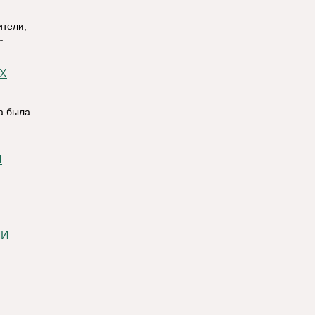
ители,
.
а была
МИ