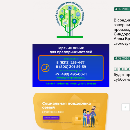
4.02.2016
В средн
заверши
произво
Синдорс
Аллы Бр
столову
4.02.2016
торгов
будет п
субботни
«