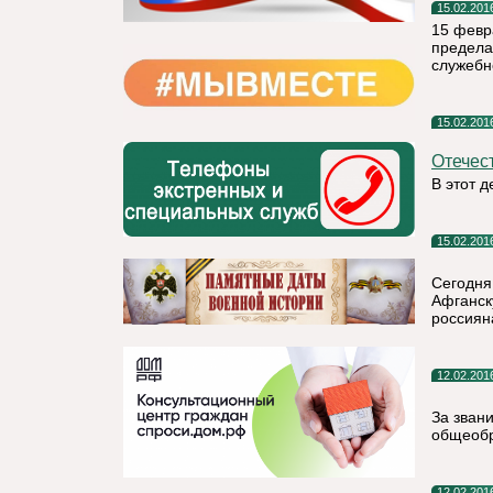
15.02.201
15 февр
предела
служебн
15.02.201
Отечес
В этот 
15.02.201
Сегодня 
Афганск
россиян
12.02.201
За зван
общеобр
12.02.201