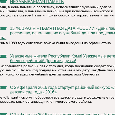
НЕЗАБЫВАЕМАЯ ПАМЯТЬ
6
аля, в День памяти о россиянах, исполнявших служебный долг за
ми Отечества, у памятника погибшим при исполнении воинского и
ого долга в сквере Памяти г. Емва состоялся торжественный митинг
15 ФЕВРАЛЯ – ПАМЯТНАЯ ДАТА РОССИИ - День памяти о
6
россиянах, исполнявших служебный долг за предела
тва.
день в 1989 году советские войска были выведены из Афганистана.
Уважаемые жители Республики Коми! Уважаемые ветераны
6
боевых действий! Дорогие друзья!
исполняется ровно 27 лет с того дня, когда последний солдат поки
ую землю. Шестой год подряд мы отмечаем эту дату, как День памя
ах, исполнявших служебный долг за пределами Отечества.
С 29 февраля 2016 года стартует районный конкурс «Лучший
6
детский сад года - 2016»
ие «Лучший» смогут побороться все детские сады и дошкольные гр
азовательных организациях Княжпогостского района.
С 15 февраля 2016 года стартует муниципальный этап
6