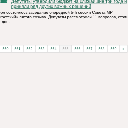
Депутаты утвердили бюджет на ближайшие три года и
5
приняли ряд других важных решений
бря состоялось заседание очередной 5-й сессии Совета МР
гостский» пятого созыва. Депутаты рассмотрели 11 вопросов, стоя
 дня.
560
561
562
563
564
565
566
567
568
569
»