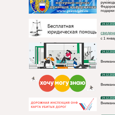
руковод
Федоров
подарки
24.12.201
сведен
с 1 янва
24.12.201
Внимани
24.12.201
Внимани
24.12.201
Внимани