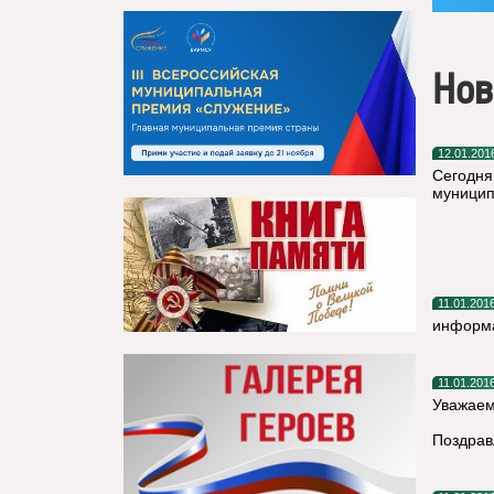
Нов
12.01.201
Сегодня,
муницип
11.01.201
информа
11.01.201
Уважаем
Поздрав