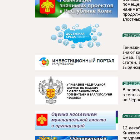
помещен
нанимат
продолж
злостны
28.12.201
Геннади
знают ка
Емва. П
статей, 
зырянск
28.12.201
В перио
в теплы
на Черн
28.12.201
12 дека
Княжпог
поздрав