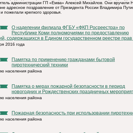
итель администрации ГП «Емва» Алексей Михайлов. Они вручили 
не адресное поздравление от Президента России Владимира Пути
 и пожелали крепкого здоровья.
О наделении филиала ФГБУ «ФКП Росреестра» по
5
Республике Коми полномочиями по предоставлению
ий, содержащихся в Едином государственном реестре прав н
ря 2016 года
Памятка по применению гражданами бытовой
5
пиротехнический техники
ю населения района
Памятка о мерах пожарной безопасности в период
5
новогодних и Рождественских праздничных мероприя
ю населения района
Пожарная безопасность при использовании пиротехн
5
ю населения района