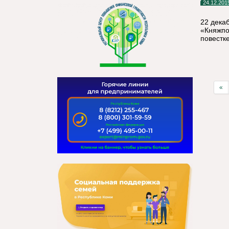
24.12.201
22 дека
«Княжпо
повестке
«