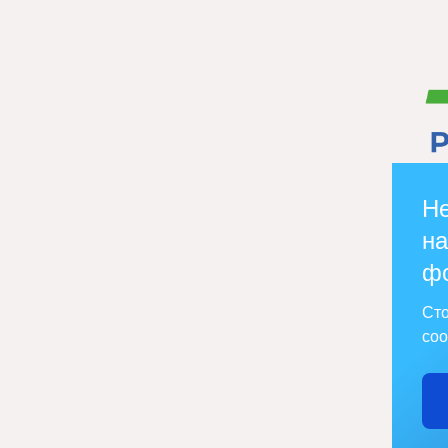
Не
на
ф
Сто
соо