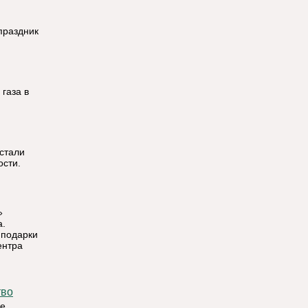
праздник
 газа в
стали
ости.
»
а.
 подарки
ентра
тво
ые