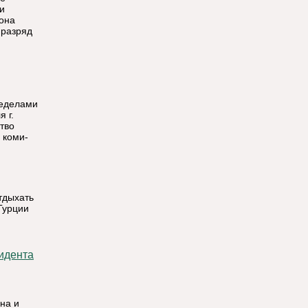
и
йона
 разряд
ределами
 г.
тво
 коми-
тдыхать
Турции
на и