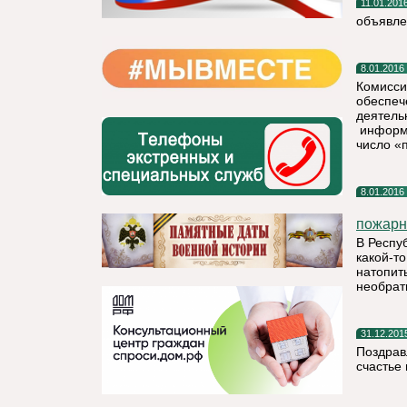
11.01.201
объявле
8.01.2016
Комисси
обеспеч
деятель
информи
число «
8.01.2016
пожарн
В Респу
какой-т
натопить
необрат
31.12.201
Поздрав
счастье 