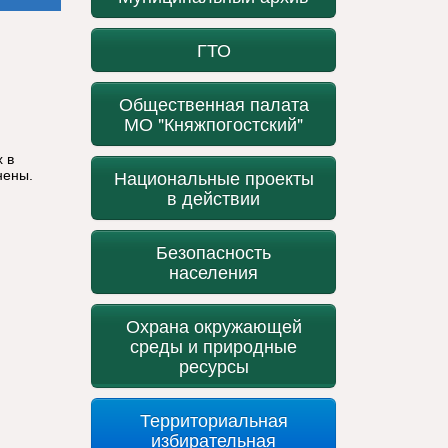
ГТО
Общественная палата
МО "Княжпогостский"
х в
Национальные проекты
нены.
в действии
Безопасность
населения
Охрана окружающей
среды и природные
ресурсы
Территориальная
избирательная