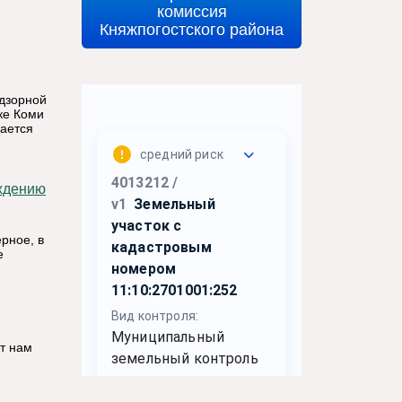
комиссия
Княжпогостского района
адзорной
ке Коми
вается
рное, в
е
т нам