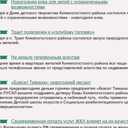
Новогодняя елка для детей с ограниченными
5
возможностями
бря в Доме детского творчества Княжпогостского района состоялся 
ей с ограниченными возможностями - новогодняя елка.
Тракт подключен к «голубому топливу»
5
ря в п. Тракт Княжпогостского района состоялся запуск природного
ы жителей.
Не верьте телефонным агентам
5
днее время в квартирах жителей Княжпогостского района все чаще 
ться телефонные звонки от представителей агентства по недвижим
«Боксит Тимана»: новогодний десант
5
дние предновогодние деньки горняки предприятия «Боксит Тимана
и РУСАЛ решили поздравить детвору Емвы Княжпогостского район
вители предприятия отправились в неблизкий путь, чтобы привезти
нникам Детской школы искусств и Социально-реабилитационного ц
овершеннолетних.
Своевременная оплата услуг ЖКХ влияет на их качес
5
о Жилищному кодексу РФ своевременная и полная оплата за жил