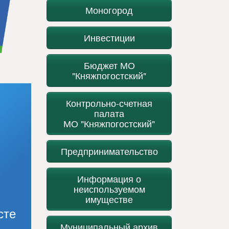
Моногород
Инвестиции
Бюджет МО
"Княжпогостский"
Контрольно-счетная
палата
МО "Княжпогостский"
Предпринимательство
Информация о
неиспользуемом
имуществе
сте
Муниципальный архив