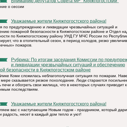
Вниманию депутатов Совета МР "Княжпогостский"
6
ние о сессии
Уважаемые жители Княжпогостского района!
я по предупреждению и ликвидации чрезвычайных ситуаций и
ению пожарной безопасности в Княжпогостском районе и Отдел н
ности по Княжпогостскому району УНД ГУ МЧС России по Республи
рует, что в отопительный сезон, в период холодов, резко увеличи
печных» пожаров.
Рубрика: По итогам заседания Комиссии по предупреждению
и ликвидации чрезвычайных ситуаций и обеспечению
ой безопасности в Княжпогостском районе
блике Коми сложилась неблагополучная ситуация по пожарам. Наве
о мере сказывается резкое похолодание. Люди стараются посильне
 печи и обогреть свои жилища, что в некоторых случаях приводит к
имым последствиям.
Уважаемые жители Княжпогостского района!
5
ляем вас с наступающим Новым годом - праздником, который дари
и радость, несет в каждый дом тепло и уют!