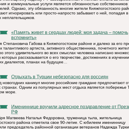
ия и коммунальные услуги является обязанностью собственников 
елей. Однако, эту обязанность многие жители Княжпогостского ра
ают игнорировать или просто-напросто забывают о ней, попадая в
х неплательщиков.
«Память живет в сердцах людей: моя задача – помочь
5
вспомнить»
я Степановича Габова в Княжпогостском районе и далеко за его п
к талантливого артиста, активного общественника, почетного жителя
ро этого удивительного во всех смыслах человека написано множес
в которых рассказывается о его творчестве, достижениях в изучении
их диалектов, планах на будущее…
Отдыхать в Турции небезопасно для россиян
5
д новогодних каникул многие российские граждане предпочитают о
х странах. Одним из популярных мест отдыха является побережье 
ом море.
Имениннице вручили адресное поздравление от Президента
5
РФ
бря Матвеева Наталья Федоровна, труженица тыла, жительница
остского района отметила свое 90-летие. С юбилеем именинницу
или председатель районной организации ветеранов Надежда Турки