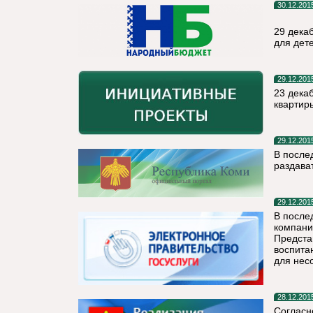
30.12.201
29 дека
для дет
29.12.201
23 декаб
квартир
29.12.201
В после
раздава
29.12.201
В после
компани
Предста
воспита
для нес
28.12.201
Согласн