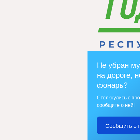
Не убран му
на дороге, н
фонарь?
Столкнулись с пр
сообщите о ней!
Сообщить о 