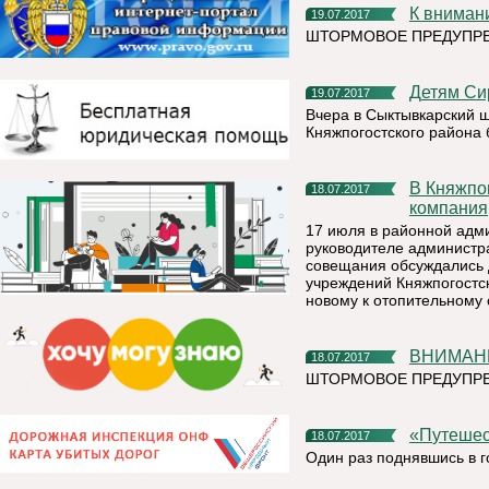
К внима
19.07.2017
ШТОРМОВОЕ ПРЕДУПР
Детям С
19.07.2017
Вчера в Сыктывкарский 
Княжпогостского района
В Княжпогостский район пришла новая ресурсоснабжающая
18.07.2017
компания
17 июля в районной адм
руководителе администр
совещания обсуждались 
учреждений Княжпогостск
новому к отопительному 
ВНИМА
18.07.2017
ШТОРМОВОЕ ПРЕДУПРЕЖ
«Путеш
18.07.2017
Один раз поднявшись в г