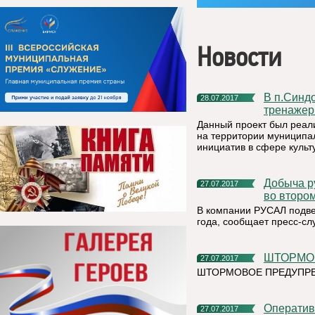
Новости
В п.Синдор Княжпогостскго района установили уличный
28.07.2017
тренажер
Данный проект был реали
на территории муниципа
инициатив в сфере культ
Добыча руды на предприятии «Боксит Тимана» увеличилась
27.07.2017
во втором
В компании РУСАЛ подве
года, сообщает пресс-сл
ШТОРМ
27.07.2017
ШТОРМОВОЕ ПРЕДУПРЕЖ
Операти
27.07.2017