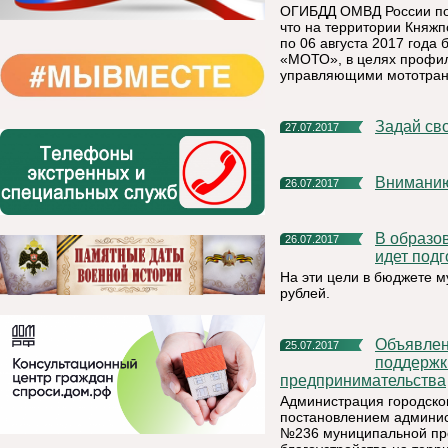
ОГИБДД ОМВД России по 
что на территории Княжп
по 06 августа 2017 года
«МОТО», в целях профил
управляющими мототран
Задай св
27.07.2017
Внимани
26.07.2017
В образовательных учреждениях Княжпогостского района
26.07.2017
идет подг
На эти цели в бюджете 
рублей.
Объявление о приеме заявок на получение финансовой
25.07.2017
поддержк
предпринимательства
Администрация городско
постановлением админист
№236 муниципальной пр