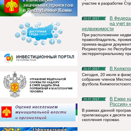
участие в разработке Ст
В Федеральной кадастровой палате можно подать заявление
20.07.2017
на учет в
недвижимости
При расположении недви
правообладатель, прожи
приема-выдачи документ
Росреестра» по Республ
экстерриториальному пр
В Княжп
20.07.2017
Сегодня, 20 июля в физк
собрание членов Местно
футбола Княжпогостског
В Емве началась реализация проекта партии «Единая
20.07.2017
Россия» 
В рамках данной програ
прилегающих к десяти м
скопления горожан.