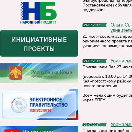
благоустройства на терр
Постановление) объявля
поддержки:
Ольга Сычугова: «Новый дневник расскажет школьникам об
24.07.2017
удивител
21 июля состоялась през
одноименного проекта па
учащиеся первых, вторых
Уважаемы
24.07.2017
Приглашаем Вас 27 июля 
(перерыв с 13.00 до 14.
Княжпогостскому району
нового поколения.
Всем желающим будет ок
через ЕПГУ.
Уважаем
21.07.2017
Приглашаем жителей рес