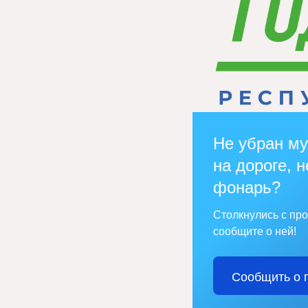
Не убран му
на дороге, н
фонарь?
Столкнулись с пр
сообщите о ней!
Сообщить о 