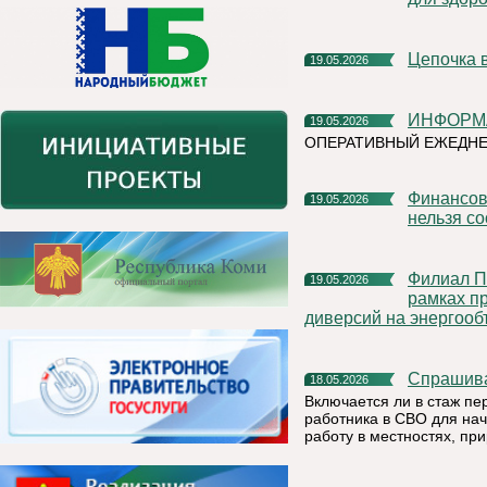
Цепочка 
19.05.2026
ИНФОР
19.05.2026
ОПЕРАТИВНЫЙ ЕЖЕДНЕ
Финансовая грамотность: напоминаем, какую информацию
19.05.2026
нельзя с
Филиал ПАО «Россети Северо-Запад» в Республике Коми в
19.05.2026
рамках п
диверсий на энергооб
Спрашив
18.05.2026
Включается ли в стаж пе
работника в СВО для нач
работу в местностях, пр