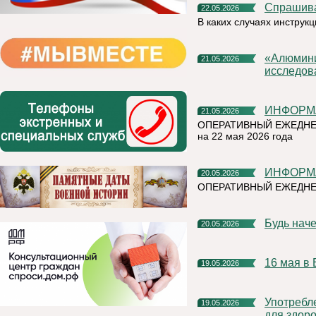
Спрашив
22.05.2026
В каких случаях инструк
«Алюминиевая азбука» на призы РУСАЛа выбрала лучшие
21.05.2026
исследов
ИНФОР
21.05.2026
ОПЕРАТИВНЫЙ ЕЖЕДНЕ
на 22 мая 2026 года
ИНФОР
20.05.2026
ОПЕРАТИВНЫЙ ЕЖЕДНЕ
Будь нач
20.05.2026
16 мая 
19.05.2026
Употребление наркотических и психотропных веществ опасно
19.05.2026
для здоро