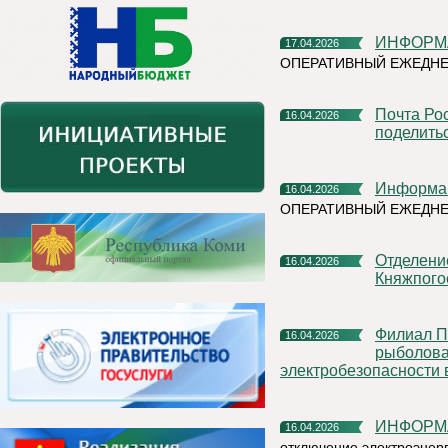
ИНФОРМ
17.04.2026
ОПЕРАТИВНЫЙ ЕЖЕДНЕ
Почта России поможет участникам Библионочи в Сыктывкаре
16.04.2026
поделить
Информа
16.04.2026
ОПЕРАТИВНЫЙ ЕЖЕДН
Отделение Госавтоинспекции ОМВД России по
16.04.2026
Княжпого
Филиал ПАО «Россети» - МЭС Северо-Запада напоминает
16.04.2026
рыболова
электробезопасности 
ИНФОРМ
16.04.2026
отключение электроэнер