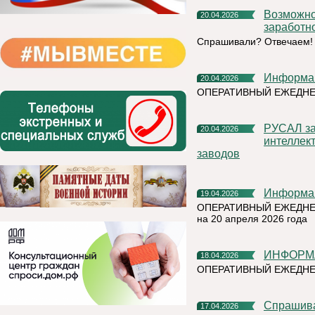
Возможно ли отозвать работника из отпуска без сохранения
20.04.2026
заработн
Спрашивали? Отвечаем!
Информа
20.04.2026
ОПЕРАТИВНЫЙ ЕЖЕДН
РУСАЛ завершает внедрение технологии искусственного
20.04.2026
интеллек
заводов
Информа
19.04.2026
ОПЕРАТИВНЫЙ ЕЖЕДНЕ
на 20 апреля 2026 года
ИНФОРМ
18.04.2026
ОПЕРАТИВНЫЙ ЕЖЕДНЕ
Спрашив
17.04.2026