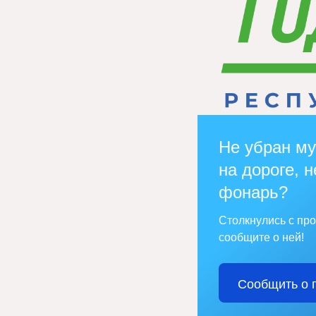
Не убран му
на дороге, н
фонарь?
Столкнулись с пр
сообщите о ней!
Сообщить о 