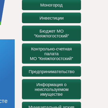
Моногород
Инвестиции
Бюджет МО
"Княжпогостский"
Контрольно-счетная
палата
МО "Княжпогостский"
Предпринимательство
Информация о
неиспользуемом
имуществе
сте
Муниципальный архив