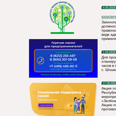
4.09.2014
юридич
Законоп
должнос
правона
виде ад
применя
1.09.2014
Для про
планиру
часов в 
с. Шошк
27.08.201
Акция п
Республи
меропри
«Зелёна
Акцию п
противо