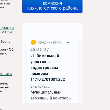
комиссия
письма
Княжпогостского района
ий»
ым при
 Борис
акон «Об
ии».
.
ения,
ики по
е