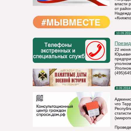
власти 
от райо
Надежда
«Княжпо
10.09.201
Презид
22 июня
Юрьевич
предпри
уполном
Уполномо
(495)649
8.09.2014
Админис
что Тер
Республ
статист
(микроп
Проведе