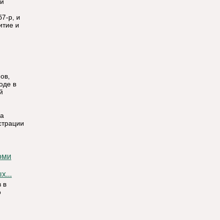
ой
7-р, и
итие и
ов,
оде в
й
на
страции
...
 в
о