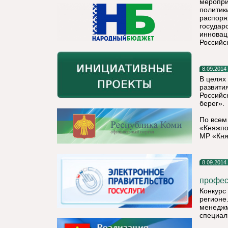
меропри
политик
распоря
государ
инновац
Российс
8.09.2014
В целях
развити
Российс
берег».
По всем
«Княжпо
МР «Кня
8.09.2014
профес
Конкурс
регионе
менеджм
специал