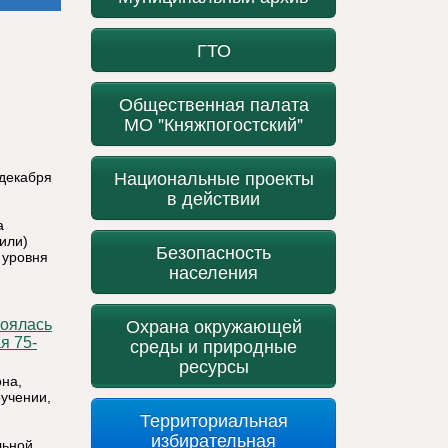
ГТО
Общественная палата
МО "Княжпогостский"
Национальные проекты
 декабря
в действии
а
или)
Безопасность
 уровня
населения
Охрана окружающей
среды и природные
я 75-
ресурсы
она,
учении,
Территориальная
избирательная
льной