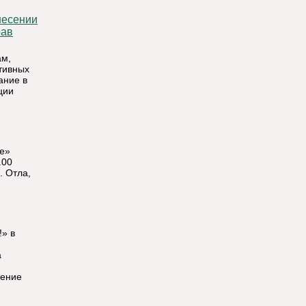
рав
ам,
тивных
ание в
ции
ье»
.00
. Отла,
!» в
а
ление