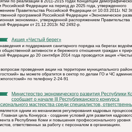
ятий по реализации в 2011-2015 годах Концепции демографическ
и Российской Федерации на период до 2025 года, утвержденного
жением Правительства Российской Федерации от 10.03.2011г. N2 3б
ственной программой Российской Федерации «Экономическое разв
ионная экономика», утвержденной распоряжением Правительства
кой Федерации от 21.12.2013г. N2 2492-р.
Акция «Чистый берег»
 наведения и поддержания санитарного порядка на берегах водоём
я общественной активности и бережного отношения граждан к прир
кой Федерации до 20 сентября 2014 года проводится акция «Чисты
 вопросам проведения акции на территории муниципального райо
гостский» вы можете обратится в сектор по делам ГО и ЧС админи
жпогостский» по телефону 2-24-91
Министерство экономического развития Республики Коми
сообщает о начале III Республиканского конкурса
сионального мастерства среди специалистов, ответственных
 является одним из механизмов регулирования кадровых процессов
. Главная цель Конкурса - создание условий для развития кадровог
ента в Республике Коми и повышения профессионального уровня
истов, ответственных за работу с персоналом в организациях.