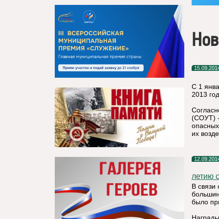
Нов
15.09.201
С 1 янв
2013 го
Согласн
(СОУТ) 
опасных
их возде
12.09.201
летию 
В связи 
большин
было пр
Награды