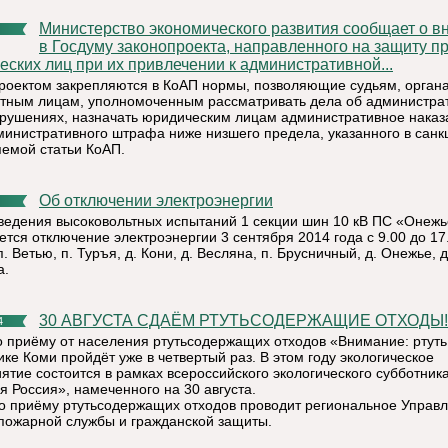
Министерство экономического развития сообщает о внесении
в Госдуму законопроекта, направленного на защиту п
еских лиц при их привлечении к административной...
роектом закрепляются в КоАП нормы, позволяющие судьям, орган
тным лицам, уполномоченным рассматривать дела об администра
рушениях, назначать юридическим лицам административное наказ
министративного штрафа ниже низшего предела, указанного в санк
емой статьи КоАП.
Об отключении электроэнергии
ведения высоковольтных испытаний 1 секции шин 10 кВ ПС «Онеж
ется отключение электроэнергии 3 сентября 2014 года с 9.00 до 17
п. Ветью, п. Туръя, д. Кони, д. Весляна, п. Брусничный, д. Онежье, д
а.
30 АВГУСТА СДАЁМ РТУТЬСОДЕРЖАЩИЕ ОТХОДЫ!
4
о приёму от населения ртутьсодержащих отходов «Внимание: ртуть
ке Коми пройдёт уже в четвертый раз. В этом году экологическое
ятие состоится в рамках всероссийского экологического субботник
я Россия», намеченного на 30 августа.
о приёму ртутьсодержащих отходов проводит региональное Управ
пожарной службы и гражданской защиты.