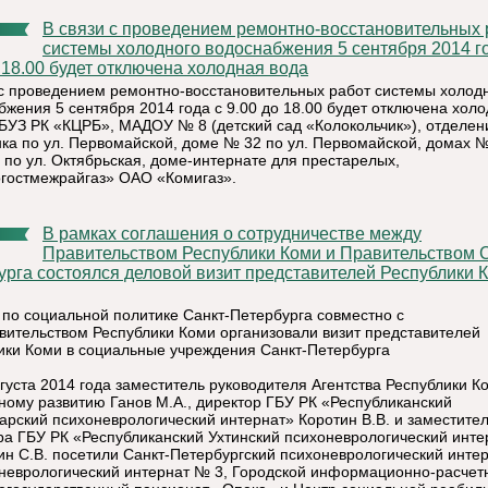
В связи с проведением ремонтно-восстановительных работ
системы холодного водоснабжения 5 сентября 2014 г
 18.00 будет отключена холодная вода
 с проведением ремонтно-восстановительных работ системы холод
бжения 5 сентября 2014 года с 9.00 до 18.00 будет отключена хол
ГБУЗ РК «КЦРБ», МАДОУ № 8 (детский сад «Колокольчик»), отделен
ка по ул. Первомайской, доме № 32 по ул. Первомайской, домах
9 по ул. Октябрьская, доме-интернате для престарелых,
гостмежрайгаз» ОАО «Комигаз».
В рамках соглашения о сотрудничестве между
Правительством Республики Коми и Правительством С
урга состоялся деловой визит представителей Республики 
 по социальной политике Санкт-Петербурга совместно с
вительством Республики Коми организовали визит представителей
ики Коми в социальные учреждения Санкт-Петербурга
вгуста 2014 года заместитель руководителя Агентства Республики К
ному развитию Ганов М.А., директор ГБУ РК «Республиканский
арский психоневрологический интернат» Коротин В.В. и заместите
ра ГБУ РК «Республиканский Ухтинский психоневрологический инте
н С.В. посетили Санкт-Петербургский психоневрологический инте
оневрологический интернат № 3, Городской информационно-расчет