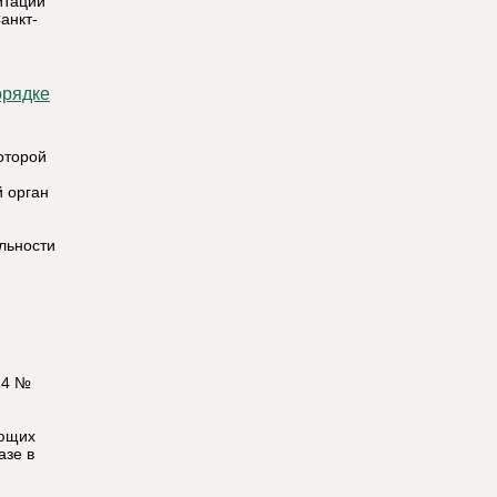
итации
анкт-
оторой
 орган
льности
14 №
ующих
азе в