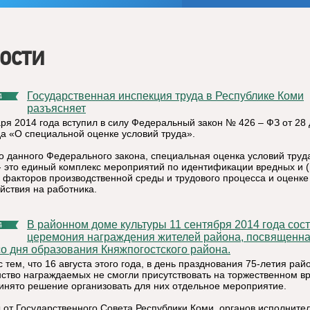
ости
Государственная инспекция труда в Республике Коми
4
разъясняет
аря 2014 года вступил в силу Федеральный закон № 426 – ФЗ от 28
да «О специальной оценке условий труда».
о данного Федерального закона, специальная оценка условий труд
- это единый комплекс мероприятий по идентификации вредных и (
 факторов производственной среды и трудового процесса и оценке
йствия на работника.
В районном доме культуры 11 сентября 2014 года состоялась
4
церемония награждения жителей района, посвященна
со дня образования Княжпогостского района.
с тем, что 16 августа этого года, в день празднования 75-летия рай
ство награждаемых не смогли присутствовать на торжественном вр
инято решение организовать для них отдельное мероприятие.
 от Государственного Совета Республики Коми, органов исполните