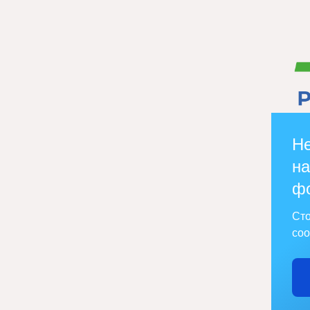
Не
на
ф
Сто
соо