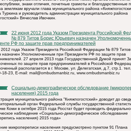
республики, знаки отличия, почетные грамоты и благодарственные 
на землякам вручали глава муниципального района «Княжпогостск
 Туркина и руководитель администрации муниципального района
гостский» Вячеслав Ивочкин.
22 июня 2012 года Указом Президента Российской Федерации
4
№ 879 Титов Борис Юрьевич назначен Уполномоченн
енте РФ по защите прав предпринимателей
 2012 года Указом Президента Российской Федерации № 879 Титов
 назначен Уполномоченным при Президенте РФ по защите прав
нимателей. 27 апреля 2013 года Государственной Думой принят З
оченных по защите прав предпринимателей в Российской Федерац
ченный располагается в г. Москве, ул. Делегатская, д.7, стр.1. тел
-18-23, E-mail:
mail@ombudsmanbiz.ru, www.ombudsmanbiz.ru
Социально-демографическое обследование (микроперепись
населения) 2015 года
трация муниципального района "Княжпогостский» доводит до свед
риториальный орган Федеральной службы государственной статист
ике Коми в октябре 2015 года Росстат будет проводить федерально
ическое наблюдение «Социально-демографическое обследование
ерепись населения) 2015 года»
ние микропереписи населения предусмотрено пунктом 91 Плана