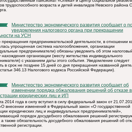
негосударственный пансионат «Опека» и Центр социальной реабил
ов трудоспособного возраста и детей инвалидов Невского района С
рга.
Министерство экономического развития сообщает о порядке
уведомления налогового органа при прекращении
ьности на УСН
е прекращения предпринимательской деятельности, в отношении к
лась упрощенная система налогообложения, организации
дуальные предприниматели) обязаны уведомить об этом налоговый
у нахождения организации (месту жительства индивидуального
нимателя) с указанием даты этого события. Уведомление следует
ть в срок не позднее 15 дней со дня прекращения названной деяте
 статьи 346.13 Налогового кодекса Российской Федерации).
Министерство экономического развития сообщает об
изменении порядка обжалования решений об отказе в
истрации юридических лиц и ИП
та 2014 года в силу вступил в силу федеральный закон от 21.07.20
«О внесении изменений в Федеральный закон «О государственной
ации юридических лиц и индивидуальных предпринимателей»,
ливающий порядок досудебного обжалования решений регистрир
, а также обязательность досудебного обжалования решений об отк
ственной регистрации.