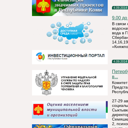
4.09.2014
9.00 до
В связи
водосна
вода в 
Сбербан
14,16,1
«Княжпо
4.09.2014
Петерб
в...
Комитет
Предста
Республ
27-29 а
социаль
Сыктывк
директо
Семяшки
2, псих