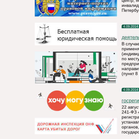
центр, 
инвалид
Петербу
4.09.2014
деятел
В случа
применя
(индиви
по мест
предпри
направи
(пункт 8
4.09.2014
госрег
22 авгус
241-ФЗ 
регистр
устанав
органов
государ