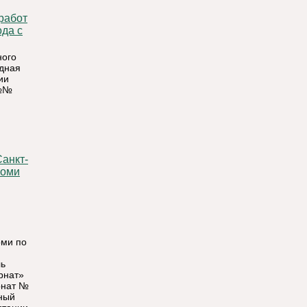
ода с
ного
одная
ии
 №№
анкт-
Коми
оми по
ль
рнат»
рнат №
ный