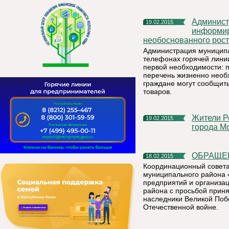
Администрация муниципального района «Княжпогостский»
19.02.2015
информир
необоснованного рост
Администрация муниципа
телефонах горячей лини
первой необходимости: п
перечень жизненно необ
граждане могут сообщит
товаров.
Жители Республики Коми могут прилететь в любой аэропорт
19.02.2015
города М
ОБРАЩ
18.02.2015
Координационный совета
муниципального района 
предприятий и организа
района с просьбой прин
наследники Великой Поб
Отечественной войне.