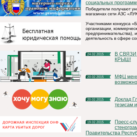
социальных программ 
Победители получают ун
магазинах сети АЗС «ЛУК
Участниками конкурса «Б
организации, коммерческ
предпринимательства), 
деятельность в сфере со
В СВЯЗИ С ПОТЕПЛЕНИЕМ ВОЗМОЖЕН СХОД СНЕГА С
24.02.2015
КРЫШ!
МФЦ меняет имя! Мои документы. Новое имя - новые
20.02.2015
возможно
Доклад Главы Республики Коми, разбитый по основным
20.02.2015
тезисам 
Пресс-служба Главы Республики Коми распространяет
19.02.2015
стеногра
Правительства Республ