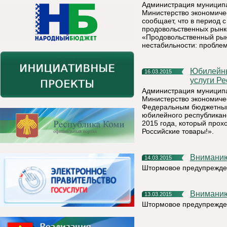
Администрация муниципа
Министерство экономичес
сообщает, что в период с
продовольственных рынк
«Продовольственный рын
нестабильности: проблем
Юбилейный республиканский конкурс «Лучшие товары и
16.03.2015
услуги Ре
Администрация муниципа
Министерство экономичес
Федеральным бюджетным
юбилейного республиканс
2015 года, который прох
Российские товары!».
Внимани
14.03.2015
Штормовое предупрежде
Внимани
13.03.2015
Штормовое предупрежде