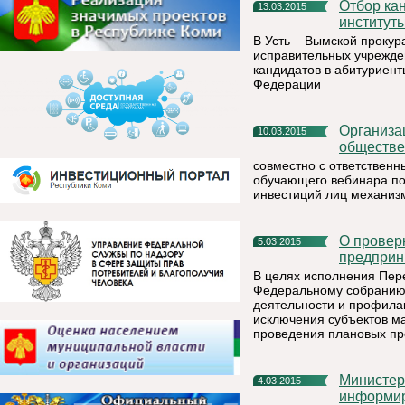
Отбор кандидатов в абитуриенты для поступления в
13.03.2015
институт
В Усть – Вымской прокур
исправительных учрежде
кандидатов в абитуриент
Федерации
Организационный комитет Конкурса «Ежегодная
10.03.2015
обществе
совместно с ответствен
обучающего вебинара по
инвестиций лиц механиз
О проверках субъектов малого и среднего
5.03.2015
предприн
В целях исполнения Пер
Федеральному собранию 
деятельности и профила
исключения субъектов ма
проведения плановых про
Министepcтвo экономического развития Республики Коми
4.03.2015
информир