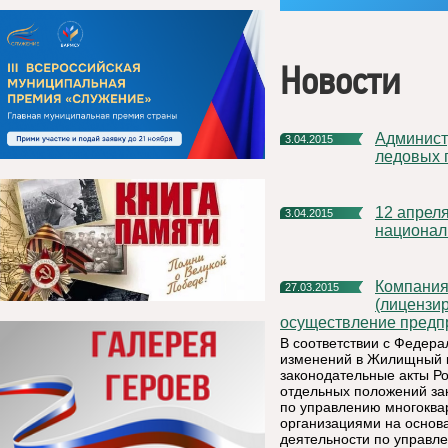
Новости
Администрация МР «Княжпогостский» сообщает о закрытии
3.04.2015
ледовых 
12 апреля в Районном доме культуры состоится День
3.04.2015
национал
Компания ООО «Город» обратилась в Комитет ЖКХ РК
27.03.2015
(лицензи
осуществление предпр
В соответствии с Федера
изменений в Жилищный к
законодательные акты Р
отдельных положений за
по управлению многокв
организациями на основ
деятельности по управл