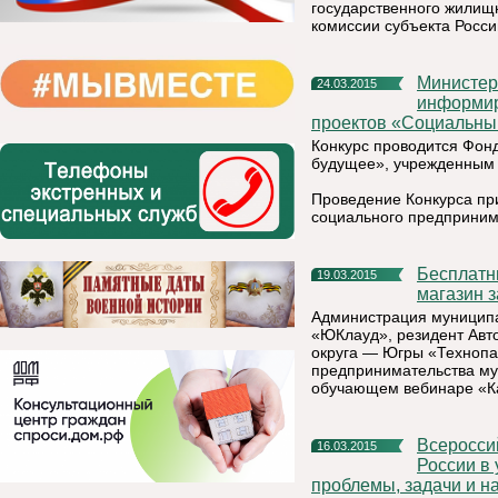
государственного жилищ
комиссии субъекта Росс
Министерство экономического развития Республики Коми
24.03.2015
информир
проектов «Социальны
Конкурс проводится Фон
будущее», учрежденным
Проведение Конкурса при
социального предпринима
Бесплатный обучающий вебинар «Как создать сайт/интернет
19.03.2015
магазин з
Администрация муниципа
«ЮКлауд», резидент Авт
округа — Югры «Технопа
предпринимательства му
обучающем вебинаре «Как
Всероссийская конференция «Продовольственный рынок
16.03.2015
России в
проблемы, задачи и н