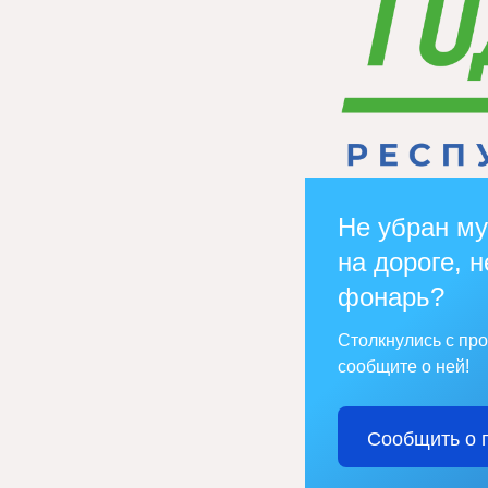
Не убран му
на дороге, н
фонарь?
Столкнулись с пр
сообщите о ней!
Сообщить о 