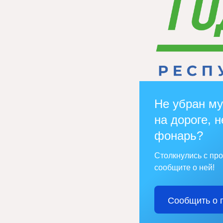
Не убран му
на дороге, н
фонарь?
Столкнулись с пр
сообщите о ней!
Сообщить о 