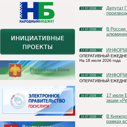
Депутат Госдумы Мария Бутина познакомилась с
17.07.2026
производ
В России впервые прошли биржевые торги первичным
17.07.2026
алюмини
ИНФОР
17.07.2026
ОПЕРАТИВНЫЙ ЕЖЕДНЕ
На 18 июля 2026 года
ИНФОР
16.07.2026
ОПЕРАТИВНЫЙ ЕЖЕДНЕ
17 июля Емва присоединится к Всероссийской экологической
16.07.2026
акции «Ре
В Княжпогостском округе продолжаются мероприятия в
15.07.2026
рамках вс