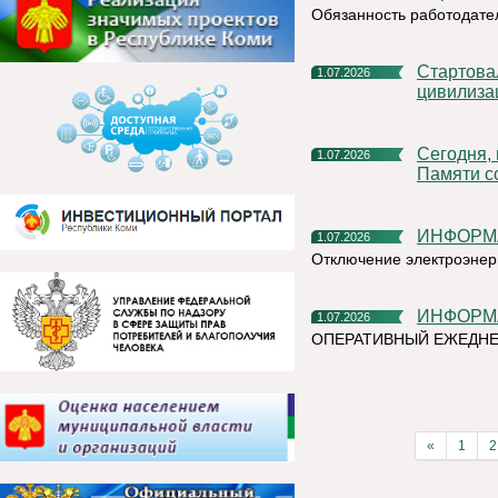
Обязанность работодате
Стартовал X Международный фотоконкурс «Русская
1.07.2026
цивилиза
Сегодня, в День ветеранов боевых действий, в Сквере
1.07.2026
Памяти с
ИНФОР
1.07.2026
Отключение электроэнер
ИНФОР
1.07.2026
ОПЕРАТИВНЫЙ ЕЖЕДНЕ
«
1
2