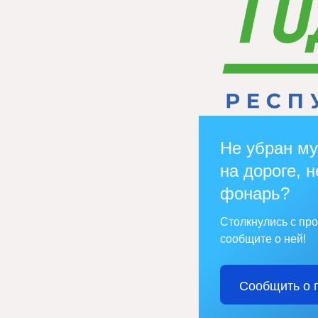
Не убран му
на дороге, н
фонарь?
Столкнулись с пр
сообщите о ней!
Сообщить о 