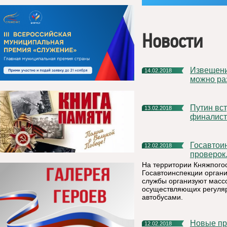
Новости
Извещение о продаже своей доли в праве собственности
14.02.2018
можно ра
Путин встретится в Москве с Аббасом, Инфантино и
13.02.2018
финалист
Госавтоинспекторы проверят водителей во время массовых
12.02.2018
проверок
На территории Княжпогос
Госавтоинспекции орган
службы организуют масс
осуществляющих регуляр
автобусами.
Новые п
12.02.2018