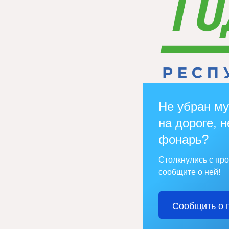
Не убран му
на дороге, н
фонарь?
Столкнулись с пр
сообщите о ней!
Сообщить о 