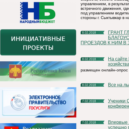
управлением, в результа
встречного движения, г
под управлением водител
стороны г. Сыктывкар в н
ГРАНТ ГЛАВЫ РЕСПУБЛИКИ КОМИ ЗА ЛУЧШЕЕ
8.02.2018
БЛАГОУС
ПРОЕЗДОВ К НИМ В
На сайте Министерства энергетики, жилищно-коммунального
8.02.2018
хозяйств
размещен онлайн-опрос 
Все на л
8.02.2018
Ученики СОШ №2 г. Емва стали призерами республиканской
7.02.2018
конферен
Впервые все сдавшие подписи кандидаты в президенты
7.02.2018
успешно 