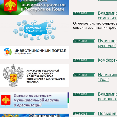
Владимир Путин наградил орденом «Родительская слава»
7.02.2018
семью из
Отмечается, что супруго
семьи и воспитании дете
Путин поручил к 1 июля подготовить проект закона "О
6.02.2018
культуре"
Комфорт
6.02.2018
На митинге в честь Года культуры не смолкало громогласное
5.02.2018
"Ура!"
Владимир Путин предложил перераспределить расходы
5.02.2018
регионов 
Новые к
2.02.2018