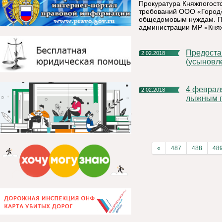
Прокуратура Княжпогост
требований ООО «Город»
общедомовым нуждам. Пр
администрации МР «Княж
Предоставление ежемесячной выплаты в связи с рождением
2.02.2018
(усыновле
4 февраля состоится первенство Княжпогостского района по
2.02.2018
лыжным г
«
487
488
48