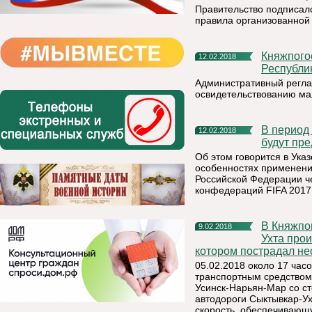
Правительство подписало
правила организованной 
Княжпогостский участок ФКУ «Центр ГИМС МЧС России по
12.02.2018
Республи
Административный регла
освидетельствованию м
В период проведения чемпионата мира по футболу FIFA 2018
12.02.2018
будут пр
Об этом говорится в Ука
особенностях применени
Российской Федерации че
конфедераций FIFA 2017 
В Княжпогостском районе на 95 км автодороги Сыктывкар-
9.02.2018
Ухта про
котором пострадал не
05.02.2018 около 17 часо
транспортным средством
Усинск-Нарьян-Мар со сто
автодороги Сыктывкар-Ух
скорость, обеспечивающ