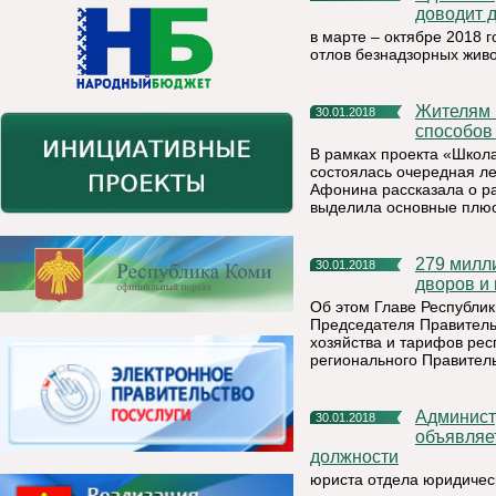
доводит 
в марте – октябре 2018 
отлов безнадзорных жив
Жителям Коми рассказали о плюсах и минусах разных
30.01.2018
способов
В рамках проекта «Школ
состоялась очередная л
Афонина рассказала о р
выделила основные плюс
279 миллионов рублей направят на благоустройство улиц,
30.01.2018
дворов и 
Об этом Главе Республи
Председателя Правитель
хозяйства и тарифов рес
регионального Правитель
Администрация муниципального района "Княжпогостский"
30.01.2018
объявляе
должности
юриста отдела юридичес