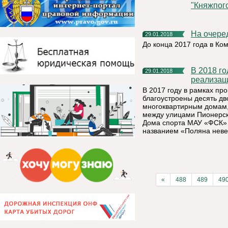
"Княжпог
На очере
29.01.2018
До конца 2017 года в К
В 2018 году в Княжпогостском районе продолжится
29.01.2018
реализац
В 2017 году в рамках п
благоустроены десять дв
многоквартирным домам,
между улицами Пионерска
Дома спорта МАУ «ФСК» 
названием «Поляна неве
«
488
489
49