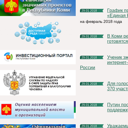
График приема граждан депутатской группой Партии
29.01.2018
«Единая 
на февраль 2018 года
В Коми региональные штабы кандидатов в президенты
29.01.2018
готовятся
Ученик эжвинской школы стал призером Всероссийской
29.01.2018
интернет
России
Для голосования на выборах-2018 за рубежом откроют более
29.01.2018
370 участ
Путин пообещал ежегодно выделять 1 млрд рублей на
29.01.2018
поддержк
Уважаемые жители муниципального района
29.01.2018