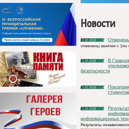
Новости
Отменен
2.02.2018
отменены занятия с 1по 
В Главном управлении МЧС России по Коми прошли сборы
1.02.2018
уполномо
безопасности
Предприятие «Боксит Тимана» приглашает школьников и
1.02.2018
студенто
Результаты независимого опроса населения с применением
1.02.2018
информац
информационных тех
Результаты независимог