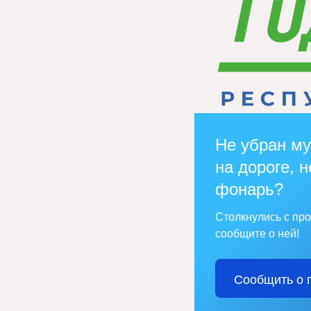
Не убран му
на дороге, н
фонарь?
Столкнулись с пр
сообщите о ней!
Сообщить о 