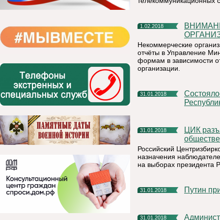
телекоммуникационных с
ВНИМАНИЮ РУКОВОДИТЕЛЕЙ НЕКОММЕРЧЕСКИХ
1.02.2018
ОРГАНИ
Некоммерческие организ
отчёты в Управление Ми
формам в зависимости о
организации.
Состоялось очередное заседание Избирательной комиссии
31.01.2018
Республи
ЦИК разъяснил порядок назначения наблюдателей от
31.01.2018
обществе
Российский Центризбирк
назначения наблюдателе
на выборах президента Ро
Путин п
31.01.2018
Администрация муниципального района «Княжпогостский»
31.01.2018