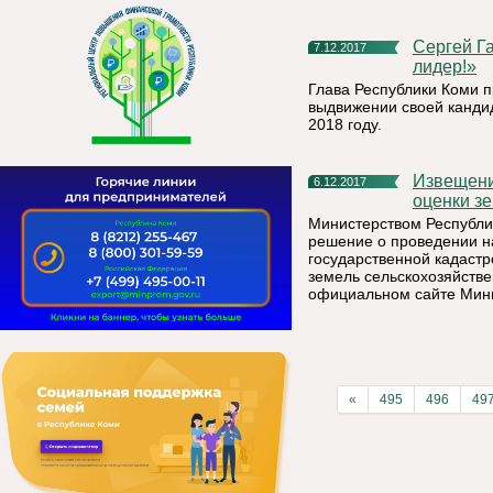
Сергей Гапликов: «Владимир Путин – наш национальный
7.12.2017
лидер!»
Глава Республики Коми 
выдвижении своей канди
2018 году.
Извещение о проведении государственной кадастровой
6.12.2017
оценки зе
Министерством Республи
решение о проведении на
государственной кадастр
земель сельскохозяйств
официальном сайте Мини
«
495
496
49