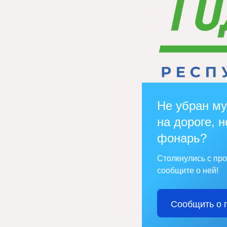
Не убран му
на дороге, н
фонарь?
Столкнулись с пр
сообщите о ней!
Сообщить о 