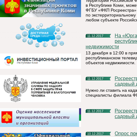
территории Российской 
в Республике Коми, мож
ФГБУ «ФКП Росреестра» 
по экстерриториальному
любом субъекте Российс
На «Юргане» расскажут и ответят на вопросы жителей
11.12.2017
республи
недвижимости
13 декабря в 12:00 в п
республиканском телеви
объектов недвижимости.
Росреестр разъясняет: как поставить на кадастровый учет
11.12.2017
садовый 
Нужно ли ставить на кад
специалисты филиала ФГ
Росреестр разъясняет: как поставить на кадастровый учет
11.12.2017
садовый 
Опрос показал, кому из политиков россияне доверяют
10.12.2017