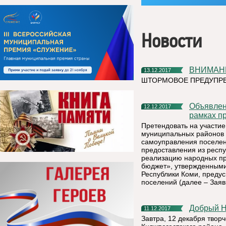
Новости
ВНИМАНИ
13.12.2017
ШТОРМОВОЕ ПРЕДУПР
Объявление о проведении отбора народных проектов в
12.12.2017
рамках п
Претендовать на участие
муниципальных районов и
самоуправления поселени
предоставления из респу
реализацию народных пр
бюджет», утвержденным
Республики Коми, преду
поселений (далее – Заяв
Добрый 
11.12.2017
Завтра, 12 декабря творч