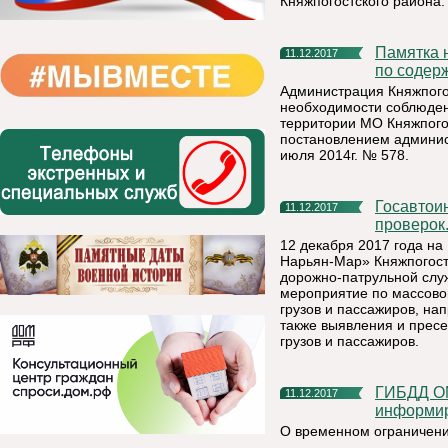
Княжпогостского района.
Памятка населению Княжпогостского муниципального района
11.12.2017
по содер
Администрация Княжпого
необходимости соблюден
территории МО Княжпого
постановлением админис
июля 2014г. № 578.
Госавтоинспекторы проверят водителей во время массовых
11.12.2017
проверок
12 декабря 2017 года на
Нарьян-Мар» Княжпогост
дорожно-патрульной слу
мероприятие по массово
грузов и пассажиров, н
также выявления и прес
грузов и пассажиров.
ГИБДД ОМВД России по Княжпогостскому району
11.12.2017
информи
О временном ограничени