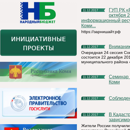
ГУП РК «РП «Бизнес - Инкубатор» информирует, что с
11.12.2017
октября 2
информационный ресу
Коми...
https://зарнишайт.рф
Внимани
11.12.2017
Очередная 24 сессия Со
состоится 22 декабря 20
муниципального района 
Семинар в с. Серегово Княжпогосткий район Республика
11.12.2017
Коми
Соблюде
11.12.2017
В Кадастровой палате можно подать заявление на учет вне
11.12.2017
зависимо
Жители России получили