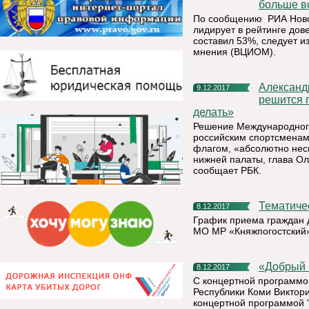
больше в
По сообщению РИА Новос
лидирует в рейтинге дов
составил 53%, следует и
мнения (ВЦИОМ).
Александр Жуков: «Нужно поддержать и тех спортсменов, кто
9.12.2017
решится п
делать»
Решение Международного
российским спортсменам
флагом, «абсолютно несп
нижней палаты, глава Ол
сообщает РБК.
Тематич
8.12.2017
График приема граждан
МО МР «Княжпогостский» 
«Добры
8.12.2017
С концертной программой
Республики Коми Виктори
концертной программой "